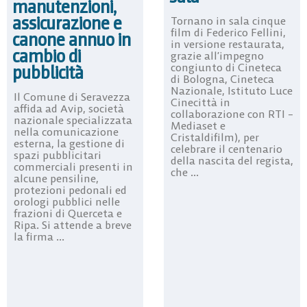
manutenzioni,
assicurazione e
Tornano in sala cinque
film di Federico Fellini,
canone annuo in
in versione restaurata,
cambio di
grazie all’impegno
congiunto di Cineteca
pubblicità
di Bologna, Cineteca
Nazionale, Istituto Luce
Il Comune di Seravezza
Cinecittà in
affida ad Avip, società
collaborazione con RTI –
nazionale specializzata
Mediaset e
nella comunicazione
Cristaldifilm), per
esterna, la gestione di
celebrare il centenario
spazi pubblicitari
della nascita del regista,
commerciali presenti in
che ...
alcune pensiline,
protezioni pedonali ed
orologi pubblici nelle
frazioni di Querceta e
Ripa. Si attende a breve
la firma ...