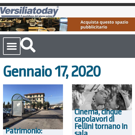
Cronaca Toscana
Gennaio 17, 2020
Cinema, cinque
capolavori di
Fellini tornano in
Patrimonio:
sala