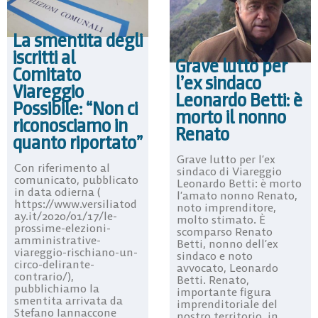
La smentita degli
iscritti al
Grave lutto per
Comitato
l’ex sindaco
Viareggio
Leonardo Betti: è
Possibile: “Non ci
morto il nonno
riconosciamo in
Renato
quanto riportato”
Grave lutto per l’ex
Con riferimento al
sindaco di Viareggio
comunicato, pubblicato
Leonardo Betti: è morto
in data odierna (
l’amato nonno Renato,
https://www.versiliatod
noto imprenditore,
ay.it/2020/01/17/le-
molto stimato. È
prossime-elezioni-
scomparso Renato
amministrative-
Betti, nonno dell’ex
viareggio-rischiano-un-
sindaco e noto
circo-delirante-
avvocato, Leonardo
contrario/),
Betti. Renato,
pubblichiamo la
importante figura
smentita arrivata da
imprenditoriale del
Stefano Iannaccone
nostro territorio, in