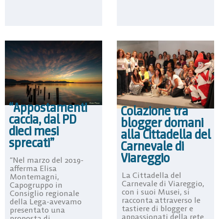
“Appostamenti
Colazione tra
caccia, dal PD
blogger domani
dieci mesi
alla Cittadella del
sprecati”
Carnevale di
Viareggio
“Nel marzo del 2019-
afferma Elisa
La Cittadella del
Montemagni,
Carnevale di Viareggio,
Capogruppo in
con i suoi Musei, si
Consiglio regionale
racconta attraverso le
della Lega-avevamo
tastiere di blogger e
presentato una
appassionati della rete
proposta di