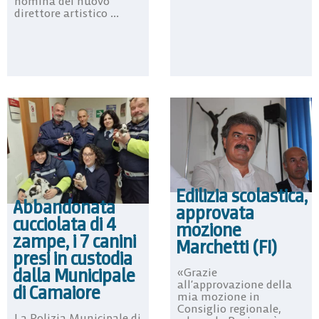
nomina del nuovo
direttore artistico ...
Edilizia scolastica,
Abbandonata
approvata
cucciolata di 4
mozione
zampe, i 7 canini
Marchetti (FI)
presi in custodia
dalla Municipale
«Grazie
all’approvazione della
di Camaiore
mia mozione in
Consiglio regionale,
La Polizia Municipale di