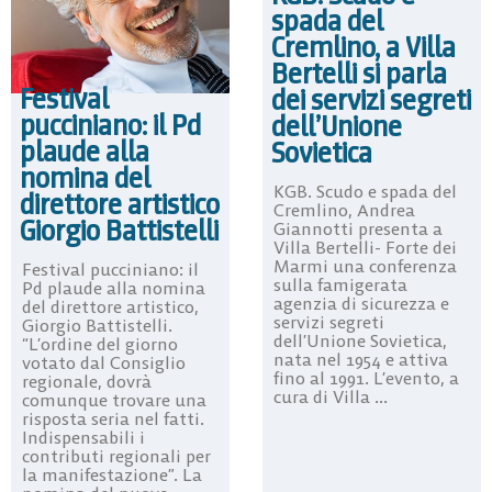
spada del
Cremlino, a Villa
Bertelli si parla
Festival
dei servizi segreti
pucciniano: il Pd
dell’Unione
plaude alla
Sovietica
nomina del
KGB. Scudo e spada del
direttore artistico
Cremlino, Andrea
Giorgio Battistelli
Giannotti presenta a
Villa Bertelli- Forte dei
Marmi una conferenza
Festival pucciniano: il
sulla famigerata
Pd plaude alla nomina
agenzia di sicurezza e
del direttore artistico,
servizi segreti
Giorgio Battistelli.
dell’Unione Sovietica,
“L’ordine del giorno
nata nel 1954 e attiva
votato dal Consiglio
fino al 1991. L’evento, a
regionale, dovrà
cura di Villa ...
comunque trovare una
risposta seria nel fatti.
Indispensabili i
contributi regionali per
la manifestazione”. La