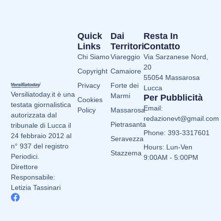
Quick
Dai
Resta In
Links
Territori
Contatto
Chi Siamo
Viareggio
Via Sarzanese Nord,
20
Copyright
Camaiore
55054 Massarosa
Privacy
Forte dei
Lucca
Versiliatoday.it è una
Marmi
Per Pubblicità
Cookies
testata giornalistica
Email:
Policy
Massarosa
autorizzata dal
redazionevt@gmail.com
Pietrasanta
tribunale di Lucca il
Phone: 393-3317601
24 febbraio 2012 al
Seravezza
n° 937 del registro
Hours: Lun-Ven
Stazzema
Periodici.
9:00AM - 5:00PM
Direttore
Responsabile:
Letizia Tassinari