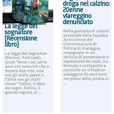
droga nel calzino:
20enne
viareggino
denunciato
La legge del
sognatore
Nella giornata di sabato
personale della Squadra
[Recensione
Anticrimine del
libro]
Commissariato di
Polizia di Viareggio,
impegnato in un
La legge del sognatore
servizio di prevenzione e
(Pennac, Feltrinelli,
repressione dei reati, ha
2020) “Verso i sei, sette
fermato e sottoposto a
anni ero convinto che ci
controllo un cittadino
fossero due vite, una
viareggino di vent’anni
con gli occhi aperti e
nei pressi della pineta di
l’altra con gli occhi
...
chiusi” Fellini, il libro
dei sogni. Fellini, il
grande regista, si ...