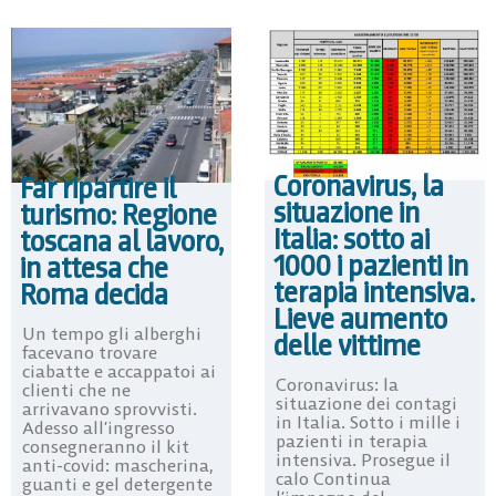
Coronavirus, la
Far ripartire il
situazione in
turismo: Regione
Italia: sotto ai
toscana al lavoro,
1000 i pazienti in
in attesa che
terapia intensiva.
Roma decida
Lieve aumento
Un tempo gli alberghi
delle vittime
facevano trovare
ciabatte e accappatoi ai
Coronavirus: la
clienti che ne
situazione dei contagi
arrivavano sprovvisti.
in Italia. Sotto i mille i
Adesso all’ingresso
pazienti in terapia
consegneranno il kit
intensiva. Prosegue il
anti-covid: mascherina,
calo Continua
guanti e gel detergente