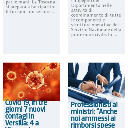
l’impegno del
per le mani. La Toscana
Dipartimento nelle
si prepara a far ripartire
attività di
il turismo, un settore ...
coordinamento di tutte
le componenti e
strutture operative del
Servizio Nazionale della
protezione civile. In ...
Covid 19, in tre
Professionisti ai
giorni 7 nuovi
ministri: “Anche
contagi in
noi ammessi ai
Versilia: 4 a
rimborsi spese