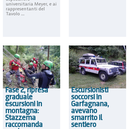
universitaria Meyer, e ai
rappresentanti del
Tavolo ...
Fase 2, ripresa
Escursionisti
graduale
soccorsi in
escursioni in
Garfagnana,
montagna:
avevano
Stazzema
smarrito il
raccomanda
sentiero