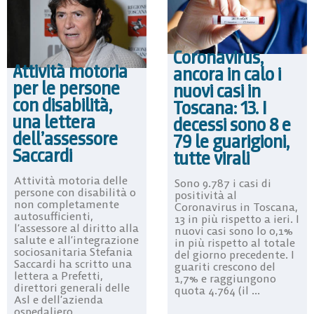
Coronavirus,
Attività motoria
ancora in calo i
per le persone
nuovi casi in
con disabilità,
Toscana: 13. I
una lettera
decessi sono 8 e
dell’assessore
79 le guarigioni,
Saccardi
tutte virali
Attività motoria delle
Sono 9.787 i casi di
persone con disabilità o
positività al
non completamente
Coronavirus in Toscana,
autosufficienti,
13 in più rispetto a ieri. I
l’assessore al diritto alla
nuovi casi sono lo 0,1%
salute e all’integrazione
in più rispetto al totale
sociosanitaria Stefania
del giorno precedente. I
Saccardi ha scritto una
guariti crescono del
lettera a Prefetti,
1,7% e raggiungono
direttori generali delle
quota 4.764 (il ...
Asl e dell’azienda
ospedaliero