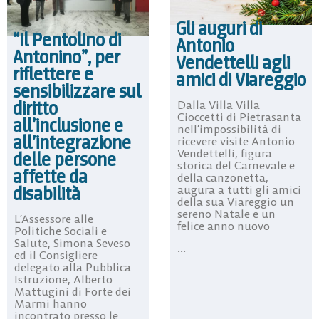
Gli auguri di
“Il Pentolino di
Antonio
Antonino”, per
Vendettelli agli
riflettere e
amici di Viareggio
sensibilizzare sul
diritto
Dalla Villa Villa
Cioccetti di Pietrasanta
all’inclusione e
nell’impossibilità di
all’integrazione
ricevere visite Antonio
Vendettelli, figura
delle persone
storica del Carnevale e
affette da
della canzonetta,
disabilità
augura a tutti gli amici
della sua Viareggio un
sereno Natale e un
L’Assessore alle
felice anno nuovo
Politiche Sociali e
Salute, Simona Seveso
...
ed il Consigliere
delegato alla Pubblica
Istruzione, Alberto
Mattugini di Forte dei
Marmi hanno
incontrato presso le