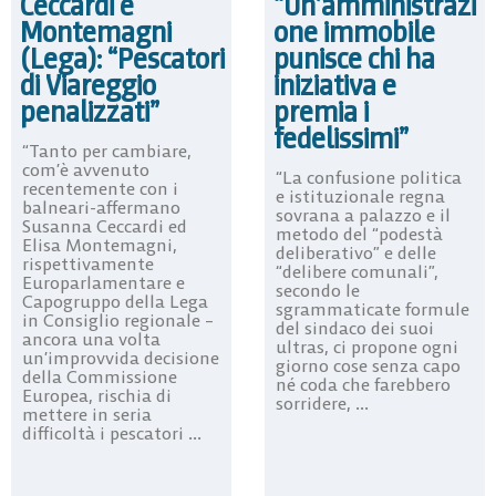
Ceccardi e
“Un’amministrazi
Montemagni
one immobile
(Lega): “Pescatori
punisce chi ha
di Viareggio
iniziativa e
penalizzati”
premia i
fedelissimi”
“Tanto per cambiare,
com’è avvenuto
“La confusione politica
recentemente con i
e istituzionale regna
balneari-affermano
sovrana a palazzo e il
Susanna Ceccardi ed
metodo del “podestà
Elisa Montemagni,
deliberativo” e delle
rispettivamente
“delibere comunali”,
Europarlamentare e
secondo le
Capogruppo della Lega
sgrammaticate formule
in Consiglio regionale –
del sindaco dei suoi
ancora una volta
ultras, ci propone ogni
un’improvvida decisione
giorno cose senza capo
della Commissione
né coda che farebbero
Europea, rischia di
sorridere, ...
mettere in seria
difficoltà i pescatori ...