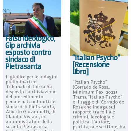
Falso ideologico,
Gip archivia
esposto contro
“Italian Psycho”
sindaco di
[Recensione
Pietrasanta
libro]
Il giudice per le indagini
preliminari del
“Italian Psycho”
Tribunale di Lucca ha
(Corrado de Rosa,
disposto l’archiviazione
Minimum Fax, 2021)
del procedimento
Trama “Italian Psycho”
penale nei confronti del
è il saggio di Corrado de
sindaco di Pietrasanta,
Rosa che indaga sul
Alberto Giovannetti, di
rapporto tra follia e
Claudio Viviani, ex
crimini, ideologia e
amministratore della
politica. L’autore,
società Pietrasanta
psichiatra e scrittore, ha