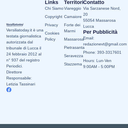
Links
Territori
Contatto
Chi Siamo
Viareggio
Via Sarzanese Nord,
20
Copyright
Camaiore
55054 Massarosa
Privacy
Forte dei
Lucca
Versiliatoday.it è una
Marmi
Per Pubblicità
Cookies
testata giornalistica
Email:
Policy
Massarosa
autorizzata dal
redazionevt@gmail.com
Pietrasanta
tribunale di Lucca il
Phone: 393-3317601
24 febbraio 2012 al
Seravezza
n° 937 del registro
Hours: Lun-Ven
Stazzema
Periodici.
9:00AM - 5:00PM
Direttore
Responsabile:
Letizia Tassinari