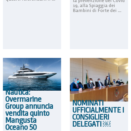
la prevenzione del Covid
19, alla Spiaggia dei
Bambini di Forte dei ...
Nautica:
Overmarine
NOMINATI
Group annuncia
UFFICIALMENTE I
vendita quinto
CONSIGLIERI
Mangusta
DELEGATI ￼
Oceano 50