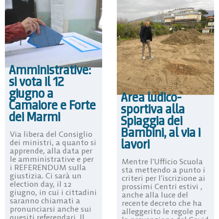
Amministrative:
si vota il 12
giugno a
Area ludico-
Camaiore e Forte
sportiva alla
dei Marmi
Spiaggia dei
Bambini, al via i
Via libera del Consiglio
lavori
dei ministri, a quanto si
apprende, alla data per
le amministrative e per
Mentre l’Ufficio Scuola
i REFERENDUM sulla
sta mettendo a punto i
giustizia. Ci sarà un
criteri per l’iscrizione ai
election day, il 12
prossimi Centri estivi ,
giugno, in cui i cittadini
anche alla luce del
saranno chiamati a
recente decreto che ha
pronunciarsi anche sui
alleggerito le regole per
quesiti referendari. Il ...