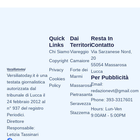
Quick
Dai
Resta In
Links
Territori
Contatto
Chi Siamo
Viareggio
Via Sarzanese Nord,
20
Copyright
Camaiore
55054 Massarosa
Privacy
Forte dei
Lucca
Versiliatoday.it è una
Marmi
Per Pubblicità
Cookies
testata giornalistica
Email:
Policy
Massarosa
autorizzata dal
redazionevt@gmail.com
Pietrasanta
tribunale di Lucca il
Phone: 393-3317601
24 febbraio 2012 al
Seravezza
n° 937 del registro
Hours: Lun-Ven
Stazzema
Periodici.
9:00AM - 5:00PM
Direttore
Responsabile:
Letizia Tassinari