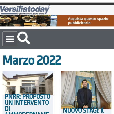
Cronaca Toscana
Marzo 2022
PNRR: PROPOSTO
UN INTERVENTO
DI
NUOVO STAGI: il