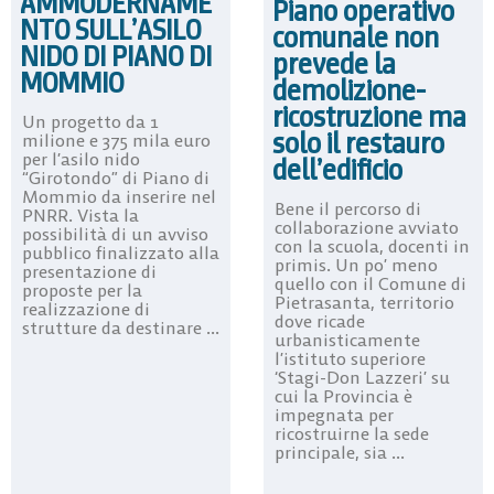
AMMODERNAME
Piano operativo
NTO SULL’ASILO
comunale non
NIDO DI PIANO DI
prevede la
MOMMIO
demolizione-
ricostruzione ma
Un progetto da 1
solo il restauro
milione e 375 mila euro
per l’asilo nido
dell’edificio
“Girotondo” di Piano di
Mommio da inserire nel
Bene il percorso di
PNRR. Vista la
collaborazione avviato
possibilità di un avviso
con la scuola, docenti in
pubblico finalizzato alla
primis. Un po’ meno
presentazione di
quello con il Comune di
proposte per la
Pietrasanta, territorio
realizzazione di
dove ricade
strutture da destinare ...
urbanisticamente
l’istituto superiore
‘Stagi-Don Lazzeri’ su
cui la Provincia è
impegnata per
ricostruirne la sede
principale, sia ...