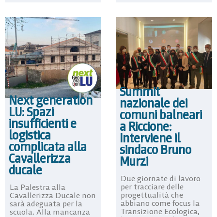
Summit
Next generation
nazionale dei
LU: Spazi
comuni balneari
insufficienti e
a Riccione:
logistica
Interviene il
complicata alla
sindaco Bruno
Cavallerizza
Murzi
ducale
Due giornate di lavoro
per tracciare delle
La Palestra alla
progettualità che
Cavallerizza Ducale non
abbiano come focus la
sarà adeguata per la
Transizione Ecologica,
scuola. Alla mancanza