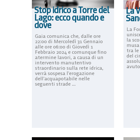
Stop idrico a Torre del
La V
Lago: ecco quando e
San
dove
La Fo
unisce
Gaia comunica che, dalle ore
la sc
22:00 di Mercoledì 31 Gennaio
musa d
alle ore 06:00 di Giovedì 1
tra le
Febbraio 2024 e comunque fino
del c
atermine lavori, a causa di un
assol
intervento manutentivo
avuto 
straordinario sulla rete idrica,
verrà sospesa l’erogazione
dell’acquapotabile nelle
seguenti strade ...