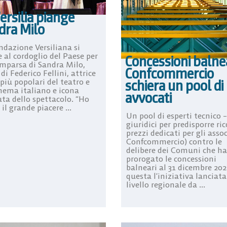
ersilia piange
dra Milo
ndazione Versiliana si
 al cordoglio del Paese per
Concessioni balnea
omparsa di Sandra Milo,
Confcommercio
i Federico Fellini, attrice
 più popolari del teatro e
schiera un pool di
inema italiano e icona
avvocati
uta dello spettacolo. “Ho
il grande piacere ...
Un pool di esperti tecnico –
giuridici per predisporre ric
prezzi dedicati per gli assoc
Confcommercio) contro le
delibere dei Comuni che h
prorogato le concessioni
balneari al 31 dicembre 2024
questa l’iniziativa lanciata
livello regionale da ...