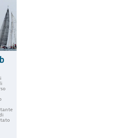
ub
i
di
rso
b
rtante
di
itato