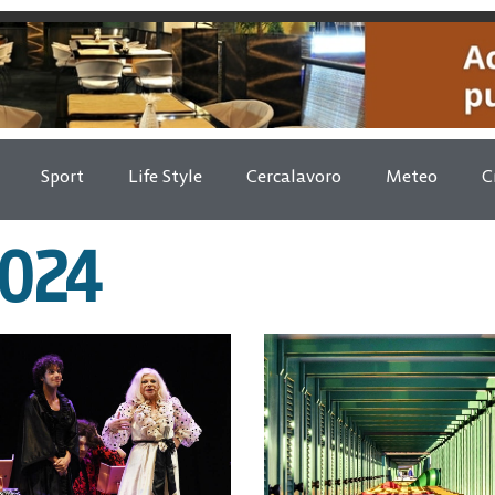
Sport
Life Style
Cercalavoro
Meteo
C
2024