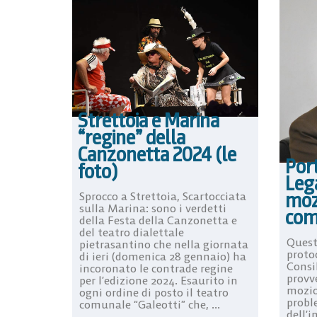
Strettoia e Marina
“regine” della
Canzonetta 2024 (le
Port
foto)
Leg
mozi
Sprocco a Strettoia, Scartocciata
sulla Marina: sono i verdetti
com
della Festa della Canzonetta e
del teatro dialettale
Quest
pietrasantino che nella giornata
protoc
di ieri (domenica 28 gennaio) ha
Consi
incoronato le contrade regine
provv
per l’edizione 2024. Esaurito in
mozio
ogni ordine di posto il teatro
probl
comunale “Galeotti” che, ...
dell’