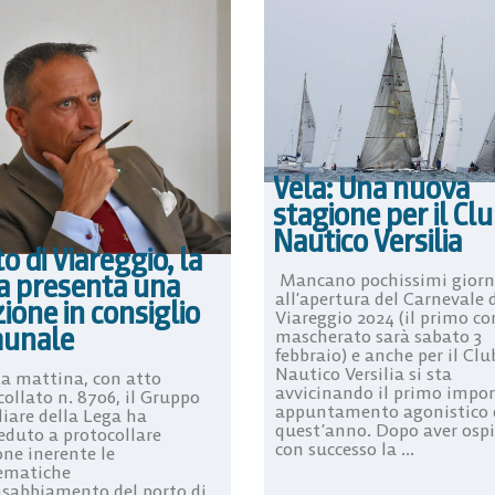
Vela: Una nuova
stagione per il Cl
Nautico Versilia
o di Viareggio, la
a presenta una
Mancano pochissimi giorn
all’apertura del Carnevale 
one in consiglio
Viareggio 2024 (il primo co
unale
mascherato sarà sabato 3
febbraio) e anche per il Clu
Nautico Versilia si sta
a mattina, con atto
avvicinando il primo impo
ollato n. 8706, il Gruppo
appuntamento agonistico 
liare della Lega ha
quest’anno. Dopo aver osp
eduto a protocollare
con successo la ...
ne inerente le
ematiche
insabbiamento del porto di