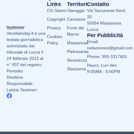
Links
Territori
Contatto
Chi Siamo
Viareggio
Via Sarzanese Nord,
20
Copyright
Camaiore
55054 Massarosa
Privacy
Forte dei
Lucca
Versiliatoday.it è una
Marmi
Per Pubblicità
Cookies
testata giornalistica
Email:
Policy
Massarosa
autorizzata dal
redazionevt@gmail.com
Pietrasanta
tribunale di Lucca il
Phone: 393-3317601
24 febbraio 2012 al
Seravezza
n° 937 del registro
Hours: Lun-Ven
Stazzema
Periodici.
9:00AM - 5:00PM
Direttore
Responsabile:
Letizia Tassinari