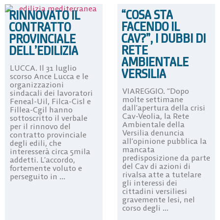
“COSA STA
RINNOVATO IL
FACENDO IL
CONTRATTO
CAV?”, I DUBBI DI
PROVINCIALE
RETE
DELL’EDILIZIA
AMBIENTALE
LUCCA. Il 31 luglio
VERSILIA
scorso Ance Lucca e le
organizzazioni
VIAREGGIO. “Dopo
sindacali dei lavoratori
molte settimane
Feneal-Uil, Filca-Cisl e
dall’apertura della crisi
Fillea-Cgil hanno
Cav-Veolia, la Rete
sottoscritto il verbale
Ambientale della
per il rinnovo del
Versilia denuncia
contratto provinciale
all’opinione pubblica la
degli edili, che
mancata
interesserà circa 5mila
predisposizione da parte
addetti. L’accordo,
del Cav di azioni di
fortemente voluto e
rivalsa atte a tutelare
perseguito in ...
gli interessi dei
cittadini versiliesi
gravemente lesi, nel
corso degli ...