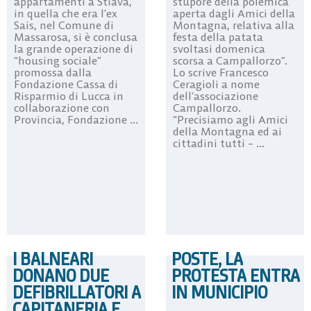
appartamenti a Stiava,
stupore della polemica
in quella che era l’ex
aperta dagli Amici della
Sais, nel Comune di
Montagna, relativa alla
Massarosa, si è conclusa
festa della patata
la grande operazione di
svoltasi domenica
“housing sociale”
scorsa a Campallorzo”.
promossa dalla
Lo scrive Francesco
Fondazione Cassa di
Ceragioli a nome
Risparmio di Lucca in
dell’associazione
collaborazione con
Campallorzo.
Provincia, Fondazione ...
“Precisiamo agli Amici
della Montagna ed ai
cittadini tutti – ...
I BALNEARI
POSTE, LA
DONANO DUE
PROTESTA ENTRA
DEFIBRILLATORI A
IN MUNICIPIO
CAPITANERIA E