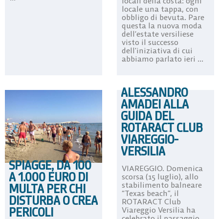
locali della costa: ogni
locale una tappa, con
obbligo di bevuta. Pare
questa la nuova moda
dell’estate versiliese
visto il successo
dell’iniziativa di cui
abbiamo parlato ieri ...
ALESSANDRO
AMADEI ALLA
GUIDA DEL
ROTARACT CLUB
VIAREGGIO-
VERSILIA
SPIAGGE, DA 100
VIAREGGIO. Domenica
A 1.000 EURO DI
scorsa (15 luglio), allo
stabilimento balneare
MULTA PER CHI
“Texas beach”, il
DISTURBA O CREA
ROTARACT Club
PERICOLI
Viareggio Versilia ha
celebrato il passaggio