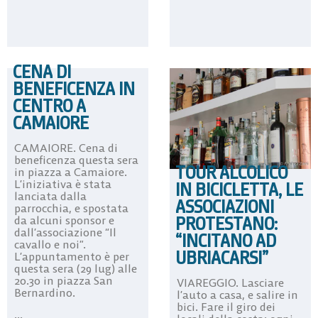
CENA DI
BENEFICENZA IN
CENTRO A
CAMAIORE
CAMAIORE. Cena di
beneficenza questa sera
TOUR ALCOLICO
in piazza a Camaiore.
L’iniziativa è stata
IN BICICLETTA, LE
lanciata dalla
ASSOCIAZIONI
parrocchia, e spostata
PROTESTANO:
da alcuni sponsor e
dall’associazione “Il
“INCITANO AD
cavallo e noi”.
UBRIACARSI”
L’appuntamento è per
questa sera (29 lug) alle
20.30 in piazza San
VIAREGGIO. Lasciare
Bernardino.
l’auto a casa, e salire in
bici. Fare il giro dei
...