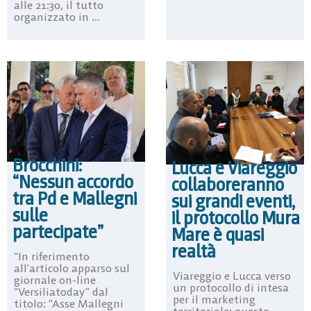
alle 21:30, il tutto
organizzato in ...
Brocchini:
Lucca e Viareggio
“Nessun accordo
collaboreranno
tra Pd e Mallegni
sui grandi eventi,
sulle
il protocollo Mura
partecipate”
Mare è quasi
realtà
“In riferimento
all’articolo apparso sul
Viareggio e Lucca verso
giornale on-line
un protocollo di intesa
“Versiliatoday” dal
per il marketing
titolo: “Asse Mallegni