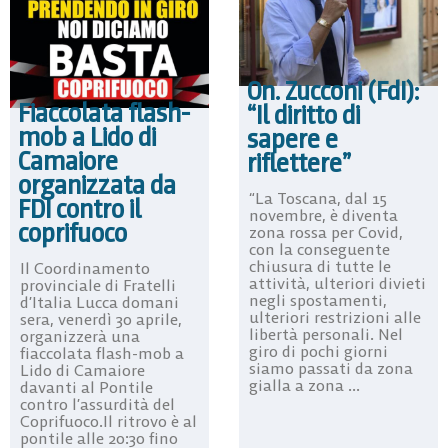
On. Zucconi (FdI):
Fiaccolata flash-
“Il diritto di
mob a Lido di
sapere e
Camaiore
riflettere”
organizzata da
“La Toscana, dal 15
FDI contro il
novembre, è diventa
coprifuoco
zona rossa per Covid,
con la conseguente
chiusura di tutte le
Il Coordinamento
attività, ulteriori divieti
provinciale di Fratelli
negli spostamenti,
d’Italia Lucca domani
ulteriori restrizioni alle
sera, venerdì 30 aprile,
libertà personali. Nel
organizzerà una
giro di pochi giorni
fiaccolata flash-mob a
siamo passati da zona
Lido di Camaiore
gialla a zona ...
davanti al Pontile
contro l’assurdità del
Coprifuoco.Il ritrovo è al
pontile alle 20:30 fino