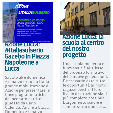
Azione Lucca: la
scuola al centro
Azione Lucca:
del nostro
#Italiasulserio
progetto
Gazebo in Piazza
Napoleone a
Una scuola moderna e
Lucca
funzionale è alla base
del processo formativo
delle nuove generazioni.
Sabato 26 e domenica
È necessario dare tutte
27 marzo in tutta Italia
le opportunità ai nostri
grande mobilitazione di
ragazzi perché il loro
Azione per presentare le
livello d’istruzione sia il
linee programmatiche
più completo possibile.
del neonato partito
L’argomento scuole è
guidato da Carlo
sempre stato uno dei ...
Calenda. Anche a Lucca,
Domenica 27 marzo