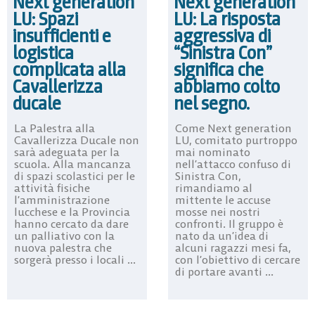
Next generation
Next generation
LU: Spazi
LU: La risposta
insufficienti e
aggressiva di
logistica
“Sinistra Con”
complicata alla
significa che
Cavallerizza
abbiamo colto
ducale
nel segno.
La Palestra alla
Come Next generation
Cavallerizza Ducale non
LU, comitato purtroppo
sarà adeguata per la
mai nominato
scuola. Alla mancanza
nell’attacco confuso di
di spazi scolastici per le
Sinistra Con,
attività fisiche
rimandiamo al
l’amministrazione
mittente le accuse
lucchese e la Provincia
mosse nei nostri
hanno cercato da dare
confronti. Il gruppo è
un palliativo con la
nato da un’idea di
nuova palestra che
alcuni ragazzi mesi fa,
sorgerà presso i locali ...
con l’obiettivo di cercare
di portare avanti ...