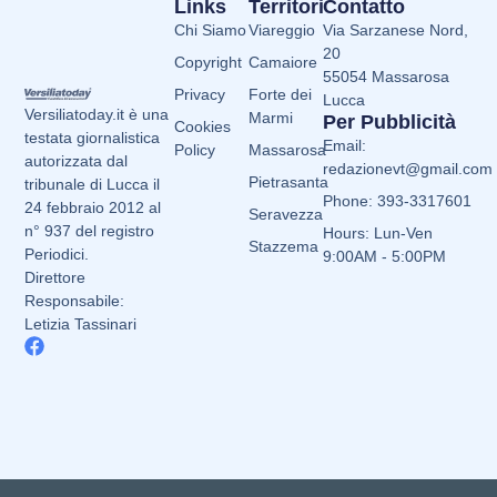
Links
Territori
Contatto
Chi Siamo
Viareggio
Via Sarzanese Nord,
20
Copyright
Camaiore
55054 Massarosa
Privacy
Forte dei
Lucca
Versiliatoday.it è una
Marmi
Per Pubblicità
Cookies
testata giornalistica
Email:
Policy
Massarosa
autorizzata dal
redazionevt@gmail.com
Pietrasanta
tribunale di Lucca il
Phone: 393-3317601
24 febbraio 2012 al
Seravezza
n° 937 del registro
Hours: Lun-Ven
Stazzema
Periodici.
9:00AM - 5:00PM
Direttore
Responsabile:
Letizia Tassinari