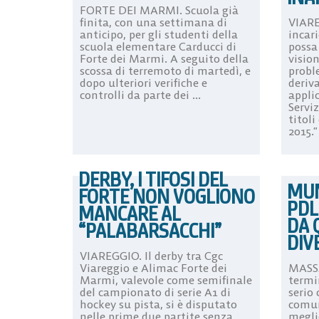
FORTE DEI MARMI. Scuola già
finita, con una settimana di
VIARE
anticipo, per gli studenti della
incar
scuola elementare Carducci di
possa
Forte dei Marmi. A seguito della
visio
scossa di terremoto di martedì, e
proble
dopo ulteriori verifiche e
deriva
controlli da parte dei ...
appli
Serviz
titoli
2015.”
DERBY, I TIFOSI DEL
MUN
FORTE NON VOGLIONO
PDL
MANCARE AL
DA 
“PALABARSACCHI”
DIV
VIAREGGIO. Il derby tra Cgc
Viareggio e Alimac Forte dei
MASSA
Marmi, valevole come semifinale
termi
del campionato di serie A1 di
serio
hockey su pista, si è disputato
comun
nelle prime due partite senza
meglio