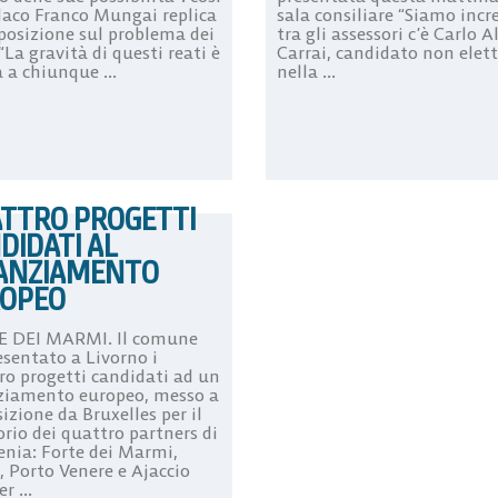
ndaco Franco Mungai replica
sala consiliare “Siamo incre
pposizione sul problema dei
tra gli assessori c’è Carlo A
 “La gravità di questi reati è
Carrai, candidato non elet
 a chiunque ...
nella ...
TTRO PROGETTI
DIDATI AL
ANZIAMENTO
OPEO
 DEI MARMI. Il comune
esentato a Livorno i
ro progetti candidati ad un
ziamento europeo, messo a
izione da Bruxelles per il
orio dei quattro partners di
enia: Forte dei Marmi,
, Porto Venere e Ajaccio
r ...