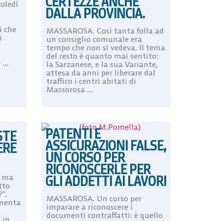
CERTEZZE ANCHE
oledì
DALLA PROVINCIA.
i che
MASSAROSA. Così tanta folla ad
i
un consiglio comunale era
tempo che non si vedeva. Il tema
del resto è quanto mai sentito:
...
la Sarzanese, e la sua Variante,
attesa da anni per liberare dal
traffico i centri abitati di
Massorosa ...
PATENTI E
STE
ASSICURAZIONI FALSE,
ERE
UN CORSO PER
RICONOSCERLE PER
GLI ADDETTI AI LAVORI
: ma
tto
”.
MASSAROSA. Un corso per
mmenta
imparare a riconoscere i
documenti contraffatti: è quello
 in