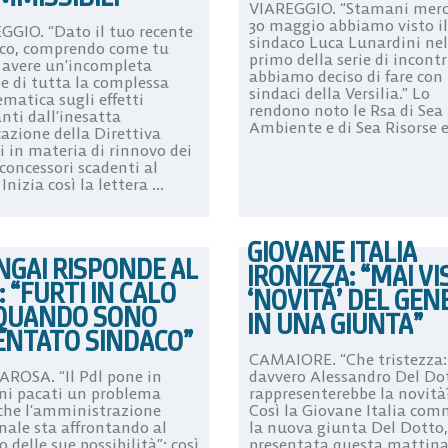
VIAREGGIO. “Stamani merc
30 maggio abbiamo visto il
GGIO. “Dato il tuo recente
sindaco Luca Lunardini nel
ico, comprendo come tu
primo della serie di incontr
 avere un’incompleta
abbiamo deciso di fare con 
ne di tutta la complessa
sindaci della Versilia.” Lo
matica sugli effetti
rendono noto le Rsa di Sea
nti dall’inesatta
Ambiente e di Sea Risorse e 
cazione della Direttiva
i in materia di rinnovo dei
 concessori scadenti al
 Inizia così la lettera ...
GIOVANE ITALIA
GAI RISPONDE AL
IRONIZZA: “MAI VI
: “FURTI IN CALO
‘NOVITÀ’ DEL GEN
QUANDO SONO
IN UNA GIUNTA”
ENTATO SINDACO”
CAMAIORE. “Che tristezza
ROSA. “Il Pdl pone in
davvero Alessandro Del Do
ni pacati un problema
rappresenterebbe la novità?
 che l’amministrazione
Così la Giovane Italia co
ale sta affrontando al
la nuova giunta Del Dotto,
 delle sue possibilità”: così
presentata questa mattina