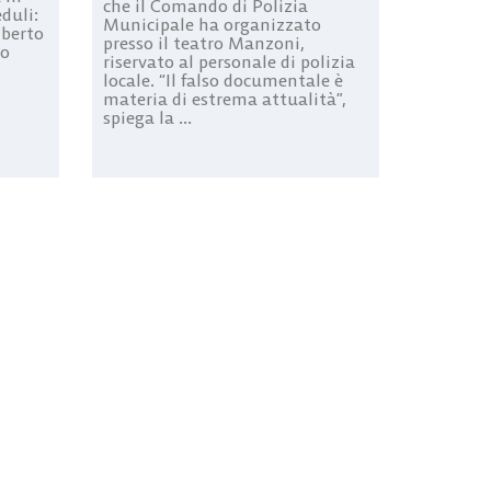
che il Comando di Polizia
duli:
Municipale ha organizzato
lberto
presso il teatro Manzoni,
to
riservato al personale di polizia
locale. “Il falso documentale è
materia di estrema attualità”,
spiega la ...