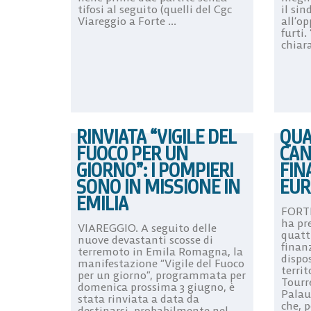
tifosi al seguito (quelli del Cgc
il si
Viareggio a Forte ...
all’o
furti.
chiara
RINVIATA “VIGILE DEL
QUA
FUOCO PER UN
CAN
GIORNO”: I POMPIERI
FIN
SONO IN MISSIONE IN
EUR
EMILIA
FORTE
ha pr
VIAREGGIO. A seguito delle
quatt
nuove devastanti scosse di
finan
terremoto in Emila Romagna, la
dispos
manifestazione “Vigile del Fuoco
territ
per un giorno”, programmata per
Tourr
domenica prossima 3 giugno, è
Palau
stata rinviata a data da
che, pe
destinarsi, probabilmente nel