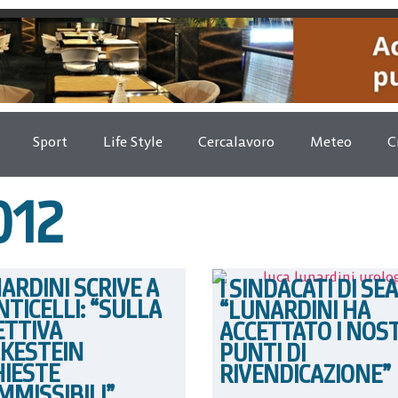
Sport
Life Style
Cercalavoro
Meteo
C
012
ARDINI SCRIVE A
I SINDACATI DI SEA
TICELLI: “SULLA
“LUNARDINI HA
ETTIVA
ACCETTATO I NOST
KESTEIN
PUNTI DI
HIESTE
RIVENDICAZIONE”
MMISSIBILI”