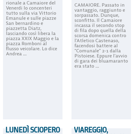
rionale a Camaiore del
CAMAIORE. Passato in
Venerdi lo concenteri
vantaggio, raggiunto e
tutto sulla via Vittorio
sorpassato. Dunque,
Emanule e sulle piazze
sconfitto. Il Camaiore
San bernardino e
incassa il secondo stop
piazzetta Diatz,
di fila dopo quella della
lasciando così libera la
scorsa domenica contro
piazza XXIX Maggio e la
l’Atletico Castenaso,
piazza Romboni al
facendosi battere al
flusso veicolare. Lo dice
“Comunale” 2-1 dalla
Andrea ...
Pistoiese. Eppure l’avvio
di gara dei bluamaranto
era stato ...
LUNEDÌ SCIOPERO
VIAREGGIO,