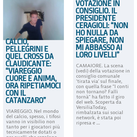
VOTAZIONE IN
CONSIGLIO. IL
PRESIDENTE
CERAGIOLI: “NON
HO NULLA DA
SPIEGARE, NON
CALCIO,
MI ABBASSO AI
PELLEGRINI E
LORO LIVELLI”
QUEL CROSS DA
CLAUDICANTE:
CAMAIORE. La scena
“VIAREGGIO
(vedi) della votazione in
consiglio comunale
CUORE E ANIMA,
‘tirata via’ sul finale,
ORA RIPETIAMOCI
con quella frase “I conti
CON IL
non tornano? Falli
tornà” ha fatto il giro
CATANZARO”
del web. Scoperta da
VersiliaToday,
VIAREGGIO. Nel mondo
rimbalzata sui social
del calcio, spesso, i tifosi
network, è stata poi
vanno in visibilio non
ripresa e ...
tanto per i giocatori più
tecnicamente dotati o