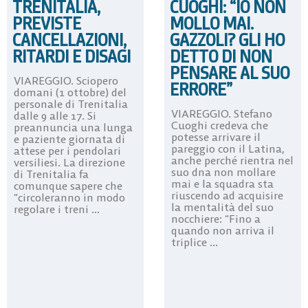
TRENITALIA,
CUOGHI: “IO NON
PREVISTE
MOLLO MAI.
CANCELLAZIONI,
GAZZOLI? GLI HO
RITARDI E DISAGI
DETTO DI NON
PENSARE AL SUO
VIAREGGIO. Sciopero
ERRORE”
domani (1 ottobre) del
personale di Trenitalia
VIAREGGIO. Stefano
dalle 9 alle 17. Si
Cuoghi credeva che
preannuncia una lunga
potesse arrivare il
e paziente giornata di
pareggio con il Latina,
attese per i pendolari
anche perché rientra nel
versiliesi. La direzione
suo dna non mollare
di Trenitalia fa
mai e la squadra sta
comunque sapere che
riuscendo ad acquisire
“circoleranno in modo
la mentalità del suo
regolare i treni ...
nocchiere: “Fino a
quando non arriva il
triplice ...