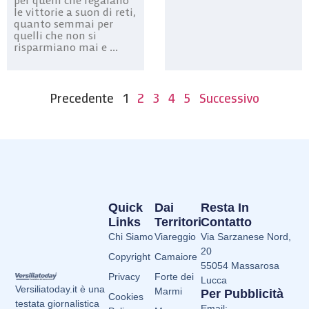
per quelli che regalano
le vittorie a suon di reti,
quanto semmai per
quelli che non si
risparmiano mai e ...
Precedente
1
2
3
4
5
Successivo
Quick
Dai
Resta In
Links
Territori
Contatto
Chi Siamo
Viareggio
Via Sarzanese Nord,
20
Copyright
Camaiore
55054 Massarosa
Privacy
Forte dei
Lucca
Versiliatoday.it è una
Marmi
Per Pubblicità
Cookies
testata giornalistica
Email: