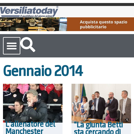
Cronaca Toscana
Gennaio 2014
L’allenatore del
“La giunta Betti
Manchester
sta cercando di