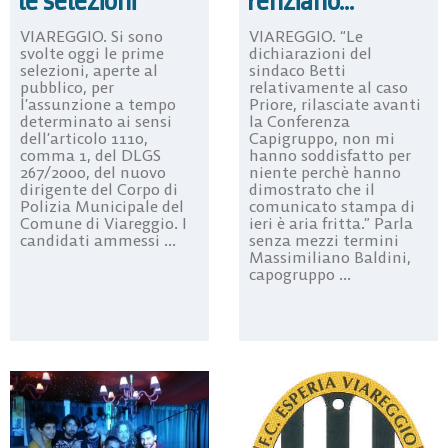
renziano…”
le selezioni
VIAREGGIO. “Le
VIAREGGIO. Si sono
dichiarazioni del
svolte oggi le prime
sindaco Betti
selezioni, aperte al
relativamente al caso
pubblico, per
Priore, rilasciate avanti
l’assunzione a tempo
la Conferenza
determinato ai sensi
Capigruppo, non mi
dell’articolo 1110,
hanno soddisfatto per
comma 1, del DLGS
niente perchè hanno
267/2000, del nuovo
dimostrato che il
dirigente del Corpo di
comunicato stampa di
Polizia Municipale del
ieri è aria fritta.” Parla
Comune di Viareggio. I
senza mezzi termini
candidati ammessi ...
Massimiliano Baldini,
capogruppo ...