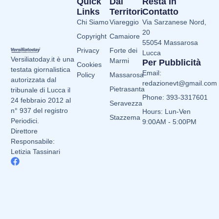
Quick
Dai
Resta In
Links
Territori
Contatto
Chi Siamo
Viareggio
Via Sarzanese Nord,
20
Copyright
Camaiore
55054 Massarosa
Privacy
Forte dei
Lucca
Versiliatoday.it è una
Marmi
Per Pubblicità
Cookies
testata giornalistica
Email:
Policy
Massarosa
autorizzata dal
redazionevt@gmail.com
Pietrasanta
tribunale di Lucca il
Phone: 393-3317601
24 febbraio 2012 al
Seravezza
n° 937 del registro
Hours: Lun-Ven
Stazzema
Periodici.
9:00AM - 5:00PM
Direttore
Responsabile:
Letizia Tassinari