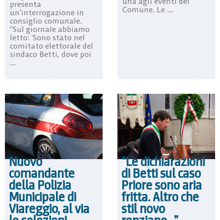
una agli eventi del
presenta
Comune. Le ...
un’interrogazione in
consiglio comunale.
“Sul giornale abbiamo
letto: ‘Sono stato nel
comitato elettorale del
sindaco Betti, dove poi
...
“Le dichiarazioni
Nuovo
di Betti sul caso
comandante
Priore sono aria
della Polizia
fritta. Altro che
Municipale di
stil novo
Viareggio, al via