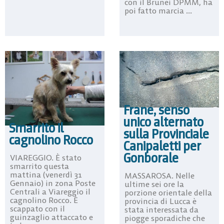
con il Brunei DPMM, ha
poi fatto marcia ...
Frane, senso
unico alternato
Smarrito il
sulla Provinciale
cagnolino Rocco
Canipaletti per
Gonborale
VIAREGGIO. È stato
smarrito questa
mattina (venerdì 31
MASSAROSA. Nelle
Gennaio) in zona Poste
ultime sei ore la
Centrali a Viareggio il
porzione orientale della
cagnolino Rocco. È
provincia di Lucca è
scappato con il
stata interessata da
guinzaglio attaccato e
piogge sporadiche che