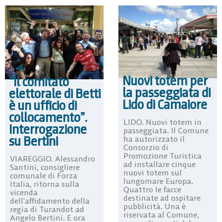
Nuovi totem per
“Il comitato
la passeggiata di
elettorale di Betti
Lido di Camaiore
è un ufficio di
collocamento”.
LIDO. Nuovi totem in
Interrogazione
passeggiata. Il Comune
su Bertini
ha autorizzato il
Consorzio di
Promozione Turistica
VIAREGGIO. Alessandro
ad installare cinque
Santini, consigliere
nuovi totem sul
comunale di Forza
lungomare Europa.
Italia, ritorna sulla
Quattro le facce
vicenda
destinate ad ospitare
dell’affidamento della
pubblicità. Una è
regia di Turandot ad
riservata al Comune,
Angelo Bertini. E ora