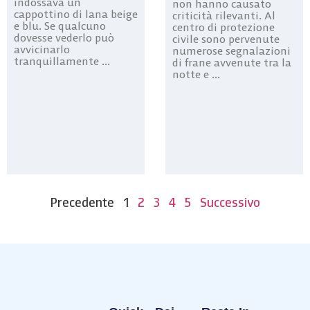
indossava un
non hanno causato
cappottino di lana beige
criticità rilevanti. Al
e blu. Se qualcuno
centro di protezione
dovesse vederlo può
civile sono pervenute
avvicinarlo
numerose segnalazioni
tranquillamente ...
di frane avvenute tra la
notte e ...
Precedente
1
2
3
4
5
Successivo