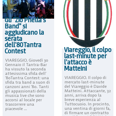
Gli “Zio Phella’s
Band” si
aggiudicano la
serata
dell’80Tantra
Viareggio, il colpo
Contest
last-minute per
VIAREGGIO. Giovedì 30
l’attacco è
Gennaio il Tantra-Bar
Matteini
ha vissuto la seconda
attesissima sfida dell’
VIAREGGIO. Il colpo di
’80Tantra Contest: una
mercato last-minute
sfida tra band a suon di
del Viareggio è Davide
canzoni anni ’80. Tanti
Matteini. Attaccante, 32
gli appassionati della
anni, arriva dopo la
musica live che sono
breve esperienza al
accorsi al locale per
Tuttocuoio. In procinto,
trascorrere una
una ventina di giorni fa,
piacevole ...
di firmare un contratto