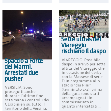
Sette ultras del
Viareggio
rischiano il daspo
Spaccio a Forte
VIAREGGIO. Possibile
daspo in arrivo per sette
dei Marmi.
ultras del Viareggio che
Arrestati due
in occasione del derby
con la Massese di serie
pusher
D in programma allo
stadio “dei Pini”
VERSILIA. Sono
(terminato 1-1), prima
proseguiti anche
della gara sono stati
durante l’ultimo fine
accompagnati in
settimana i controlli dei
commissariato in
Carabinieri su tutto il
quanto intercettati ...
territorio della Versilia.