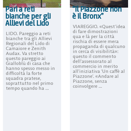
Pari a reti
“Il Piazzone non
bianche per gli
è il Bronx”
Allievi del Lido
VIAREGGIO. «Quest’idea
di fare dimostrazioni
LIDO. Pareggio a reti
qua e là per la città
bianche tra gli Allievi
rischia di essere mera
Regionali del Lido di
propaganda di qualcuno
Camaiore e Zenith
in cerca di visibilità»:
Audax. Va stretto
questo il commento
questo pareggio ai
dell’assessorato al
Gialloblù di casa che
commercio in merito
hanno spesso messo in
all’iniziativa ‘Un caffè al
difficoltà la forte
Piazzone’. «Andare al
squadra pratese,
Piazzone, senza
soprattutto nel primo
coinvolgere ...
tempo quando ha ...