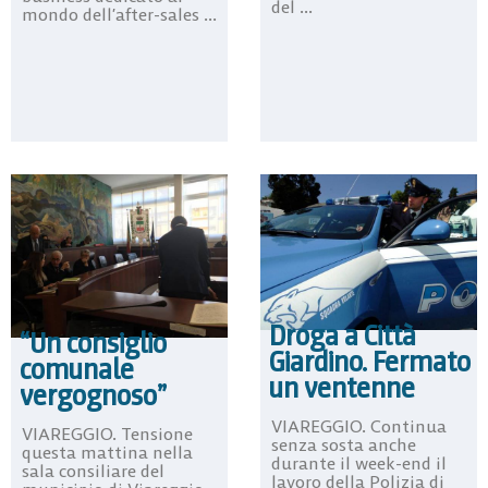
del ...
mondo dell’after-sales ...
Droga a Città
“Un consiglio
Giardino. Fermato
comunale
un ventenne
vergognoso”
VIAREGGIO. Continua
VIAREGGIO. Tensione
senza sosta anche
questa mattina nella
durante il week-end il
sala consiliare del
lavoro della Polizia di