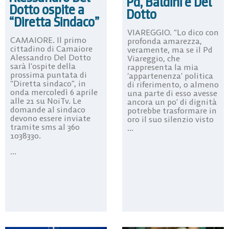
Pd, Baldini e Del
Dotto ospite a
Dotto
“Diretta Sindaco”
VIAREGGIO. “Lo dico con
CAMAIORE. Il primo
profonda amarezza,
cittadino di Camaiore
veramente, ma se il Pd
Alessandro Del Dotto
Viareggio, che
sarà l’ospite della
rappresenta la mia
prossima puntata di
‘appartenenza’ politica
“Diretta sindaco”, in
di riferimento, o almeno
onda mercoledì 6 aprile
una parte di esso avesse
alle 21 su NoiTv. Le
ancora un po’ di dignità
domande al sindaco
potrebbe trasformare in
devono essere inviate
oro il suo silenzio visto
tramite sms al 360
...
1038330.
...