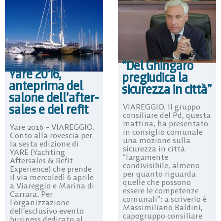
“Del Ghingaro
Yare 2016,
pregiudica la
anteprima del
sicurezza in città”
salone dell’after-
sales e del refit
VIAREGGIO. Il gruppo
consiliare del Pd, questa
mattina, ha presentato
Yare 2016 – VIAREGGIO.
in consiglio comunale
Conto alla rovescia per
una mozione sulla
la sesta edizione di
sicurezza in città
YARE (Yachting
“largamente
Aftersales & Refit
condivisibile, almeno
Experience) che prende
per quanto riguarda
il via mercoledì 6 aprile
quelle che possono
a Viareggio e Marina di
essere le competenze
Carrara. Per
comunali”: a scriverlo è
l’organizzazione
Massimiliano Baldini,
dell’esclusivo evento
capogruppo consiliare
business dedicato al