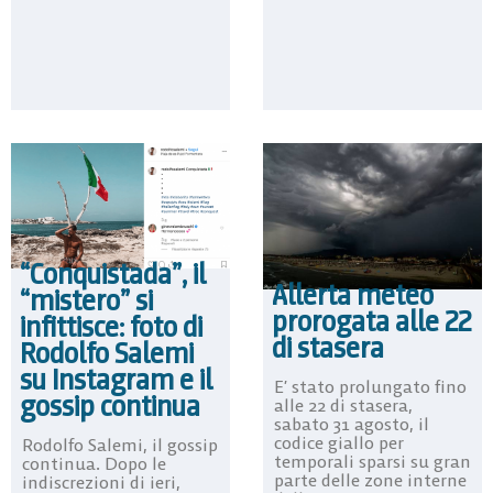
“Conquistada”, il
Allerta meteo
“mistero” si
prorogata alle 22
infittisce: foto di
di stasera
Rodolfo Salemi
su Instagram e il
E’ stato prolungato fino
gossip continua
alle 22 di stasera,
sabato 31 agosto, il
codice giallo per
Rodolfo Salemi, il gossip
temporali sparsi su gran
continua. Dopo le
parte delle zone interne
indiscrezioni di ieri,