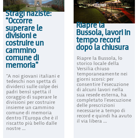
Stragi naziste:
“Occorre
Riapre la
superare le
Bussola, lavori in
divisioni e
tempo record
costruire un
dopo la chiusura
cammino
comune di
Riapre la Bussola, lo
memoria”
storico locale della
Versilia chiuso
temporaneamente nei
“A noi giovani italiani e
giorni scorsi: per
tedeschi non spetta di
consentire l’esecuzione
dividerci sulle colpe dei
di alcuni lavori nella
padri bensì spetta il
sua resede esterna, ha
coraggio di superare le
completato l’esecuzione
divisioni per costruire
delle prescrizioni
insieme un cammino
necessarie a tempo di
comune di memoria
record e quindi ha avuto
dentro l’Europa che è il
il via libera ...
riscatto più bello dalle
nostre ...