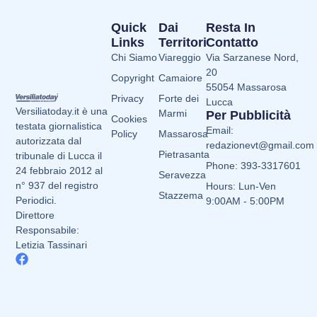
Quick
Dai
Resta In
Links
Territori
Contatto
Chi Siamo
Viareggio
Via Sarzanese Nord,
20
Copyright
Camaiore
55054 Massarosa
Privacy
Forte dei
Lucca
Versiliatoday.it è una
Marmi
Per Pubblicità
Cookies
testata giornalistica
Email:
Policy
Massarosa
autorizzata dal
redazionevt@gmail.com
Pietrasanta
tribunale di Lucca il
Phone: 393-3317601
24 febbraio 2012 al
Seravezza
n° 937 del registro
Hours: Lun-Ven
Stazzema
Periodici.
9:00AM - 5:00PM
Direttore
Responsabile:
Letizia Tassinari