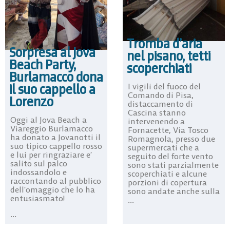
Tromba d’aria
Sorpresa al Jova
nel pisano, tetti
Beach Party,
scoperchiati
Burlamacco dona
il suo cappello a
I vigili del fuoco del
Comando di Pisa,
Lorenzo
distaccamento di
Cascina stanno
Oggi al Jova Beach a
intervenendo a
Viareggio Burlamacco
Fornacette, Via Tosco
ha donato a Jovanotti il
Romagnola, presso due
suo tipico cappello rosso
supermercati che a
e lui per ringraziare e’
seguito del forte vento
salito sul palco
sono stati parzialmente
indossandolo e
scoperchiati e alcune
raccontando al pubblico
porzioni di copertura
dell’omaggio che lo ha
sono andate anche sulla
entusiasmato!
...
...