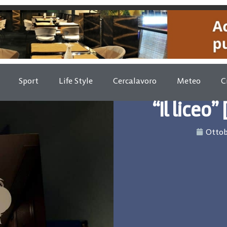
Sport
Life Style
Cercalavoro
Meteo
C
“Il liceo”
Ottob