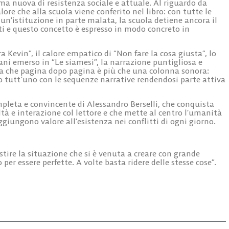
a nuova di resistenza sociale e attuale. Al riguardo da
ore che alla scuola viene conferito nel libro: con tutte le
 un’istituzione in parte malata, la scuola detiene ancora il
 e questo concetto è espresso in modo concreto in
 Kevin”, il calore empatico di “Non fare la cosa giusta”, lo
ni emerso in “Le siamesi”, la narrazione puntigliosa e
ica che pagina dopo pagina è più che una colonna sonora:
ono tutt’uno con le sequenze narrative rendendosi parte attiva
ompleta e convincente di Alessandro Berselli, che conquista
ltà e interazione col lettore e che mette al centro l’umanità
ggiungono valore all’esistenza nei conflitti di ogni giorno.
tire la situazione che si è venuta a creare con grande
er essere perfette. A volte basta ridere delle stesse cose”.