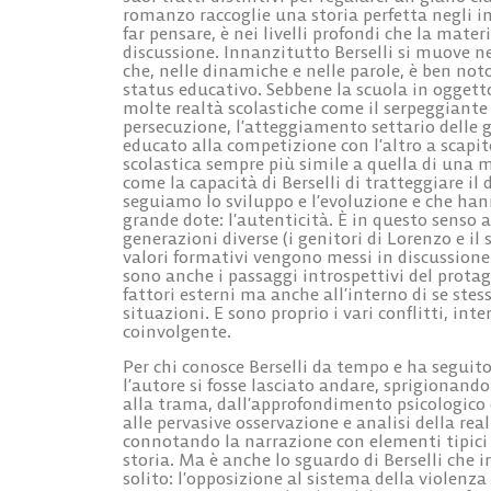
romanzo raccoglie una storia perfetta negli in
far pensare, è nei livelli profondi che la materi
discussione. Innanzitutto Berselli si muove n
che, nelle dinamiche e nelle parole, è ben noto
status educativo. Sebbene la scuola in ogget
molte realtà scolastiche come il serpeggiante 
persecuzione, l’atteggiamento settario delle 
educato alla competizione con l’altro a scapito
scolastica sempre più simile a quella di una
come la capacità di Berselli di tratteggiare il
seguiamo lo sviluppo e l’evoluzione e che ha
grande dote: l’autenticità. È in questo senso 
generazioni diverse (i genitori di Lorenzo e il 
valori formativi vengono messi in discussione 
sono anche i passaggi introspettivi del protago
fattori esterni ma anche all’interno di se stess
situazioni. E sono proprio i vari conflitti, int
coinvolgente.
Per chi conosce Berselli da tempo e ha seguito
l’autore si fosse lasciato andare, sprigionando 
alla trama, dall’approfondimento psicologico 
alle pervasive osservazione e analisi della re
connotando la narrazione con elementi tipici 
storia. Ma è anche lo sguardo di Berselli che
solito: l’opposizione al sistema della violenza