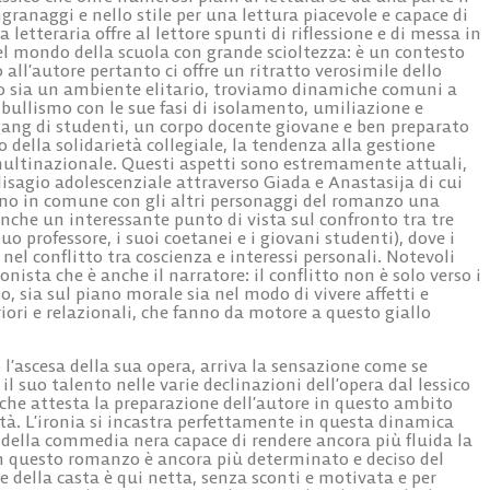
granaggi e nello stile per una lettura piacevole e capace di
a letteraria offre al lettore spunti di riflessione e di messa in
el mondo della scuola con grande scioltezza: è un contesto
 all’autore pertanto ci offre un ritratto verosimile dello
to sia un ambiente elitario, troviamo dinamiche comuni a
bullismo con le sue fasi di isolamento, umiliazione e
gang di studenti, un corpo docente giovane e ben preparato
 della solidarietà collegiale, la tendenza alla gestione
 multinazionale. Questi aspetti sono estremamente attuali,
 disagio adolescenziale attraverso Giada e Anastasija di cui
nno in comune con gli altri personaggi del romanzo una
anche un interessante punto di vista sul confronto tra tre
suo professore, i suoi coetanei e i giovani studenti), dove i
nel conflitto tra coscienza e interessi personali. Notevoli
nista che è anche il narratore: il conflitto non è solo verso i
o, sia sul piano morale sia nel modo di vivere affetti e
eriori e relazionali, che fanno da motore a questo giallo
 l’ascesa della sua opera, arriva la sensazione come se
il suo talento nelle varie declinazioni dell’opera dal lessico
che attesta la preparazione dell’autore in questo ambito
altà. L’ironia si incastra perfettamente in questa dinamica
della commedia nera capace di rendere ancora più fluida la
 in questo romanzo è ancora più determinato e deciso del
 e della casta è qui netta, senza sconti e motivata e per