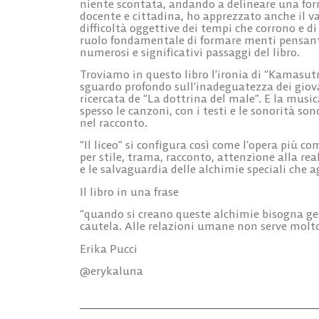
niente scontata, andando a delineare una form
docente e cittadina, ho apprezzato anche il val
difficoltà oggettive dei tempi che corrono e di
ruolo fondamentale di formare menti pensanti
numerosi e significativi passaggi del libro.
Troviamo in questo libro l’ironia di “Kamasutra
sguardo profondo sull’inadeguatezza dei giova
ricercata de “La dottrina del male”. E la mus
spesso le canzoni, con i testi e le sonorità s
nel racconto.
“Il liceo” si configura così come l’opera più c
per stile, trama, racconto, attenzione alla rea
e le salvaguardia delle alchimie speciali che a
Il libro in una frase
“quando si creano queste alchimie bisogna ges
cautela. Alle relazioni umane non serve molto p
Erika Pucci
@erykaluna