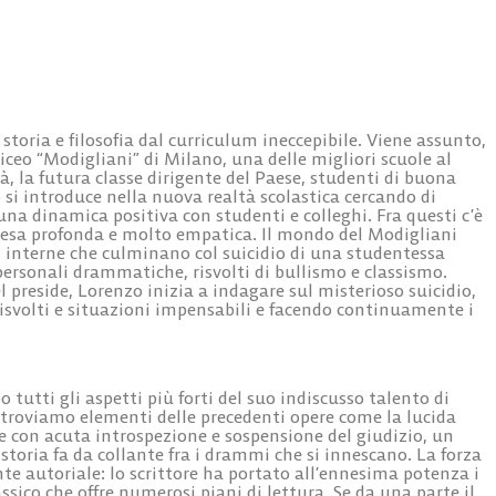
toria e filosofia dal curriculum ineccepibile. Viene assunto,
ceo “Modigliani” di Milano, una delle migliori scuole al
à, la futura classe dirigente del Paese, studenti di buona
o si introduce nella nuova realtà scolastica cercando di
una dinamica positiva con studenti e colleghi. Fra questi c’è
ntesa profonda e molto empatica. Il mondo del Modigliani
 interne che culminano col suicidio di una studentessa
 personali drammatiche, risvolti di bullismo e classismo.
l preside, Lorenzo inizia a indagare sul misterioso suicidio,
risvolti e situazioni impensabili e facendo continuamente i
 tutti gli aspetti più forti del suo indiscusso talento di
 Ritroviamo elementi delle precedenti opere come la lucida
e con acuta introspezione e sospensione del giudizio, un
storia fa da collante fra i drammi che si innescano. La forza
te autoriale: lo scrittore ha portato all’ennesima potenza i
lassico che offre numerosi piani di lettura. Se da una parte il