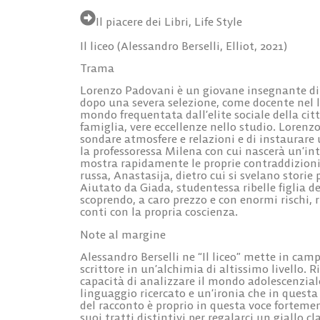
Il piacere dei Libri
,
Life Style
Il liceo (Alessandro Berselli, Elliot, 2021)
Trama
Lorenzo Padovani è un giovane insegnante di s
dopo una severa selezione, come docente nel li
mondo frequentata dall’elite sociale della citt
famiglia, vere eccellenze nello studio. Lorenz
sondare atmosfere e relazioni e di instaurare 
la professoressa Milena con cui nascerà un’i
mostra rapidamente le proprie contraddizioni
russa, Anastasija, dietro cui si svelano storie
Aiutato da Giada, studentessa ribelle figlia de
scoprendo, a caro prezzo e con enormi rischi, 
conti con la propria coscienza.
Note al margine
Alessandro Berselli ne “Il liceo” mette in campo
scrittore in un’alchimia di altissimo livello.
capacità di analizzare il mondo adolescenzial
linguaggio ricercato e un’ironia che in questa 
del racconto è proprio in questa voce fortemen
suoi tratti distintivi per regalarci un giallo c