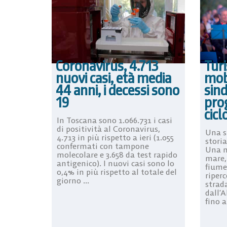
Turi
Coronavirus, 4.713
mobi
nuovi casi, età media
sind
44 anni, i decessi sono
pro
19
cicl
In Toscana sono 1.066.731 i casi
di positività al Coronavirus,
Una st
4.713 in più rispetto a ieri (1.055
storia
confermati con tampone
Una m
molecolare e 3.658 da test rapido
mare,
antigenico). I nuovi casi sono lo
fiume
0,4% in più rispetto al totale del
riperc
giorno ...
strad
dall’
fino al