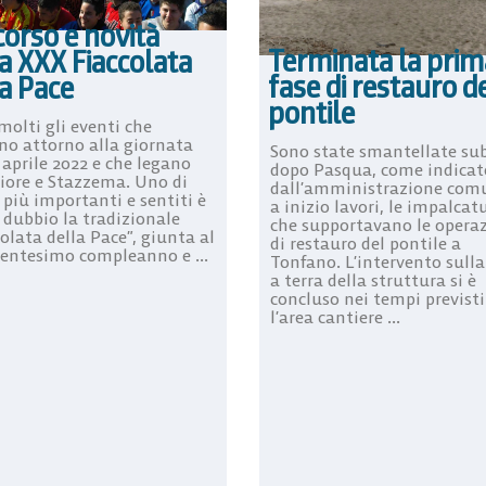
orso e novità
Terminata la prim
a XXX Fiaccolata
fase di restauro d
a Pace
pontile
molti gli eventi che
no attorno alla giornata
Sono state smantellate su
 aprile 2022 e che legano
dopo Pasqua, come indicat
ore e Stazzema. Uno di
dall’amministrazione com
 più importanti e sentiti è
a inizio lavori, le impalcat
 dubbio la tradizionale
che supportavano le opera
olata della Pace”, giunta al
di restauro del pontile a
rentesimo compleanno e ...
Tonfano. L’intervento sulla
a terra della struttura si è
concluso nei tempi previsti
l’area cantiere ...