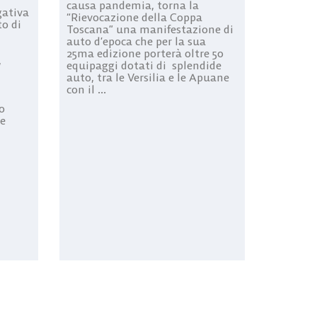
causa pandemia, torna la
gativa
“Rievocazione della Coppa
o di
Toscana” una manifestazione di
auto d’epoca che per la sua
25ma edizione porterà oltre 50
,
equipaggi dotati di splendide
auto, tra le Versilia e le Apuane
con il ...
o
le