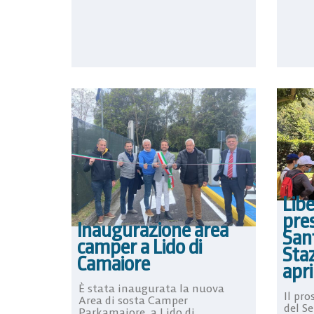
Libe
pres
Inaugurazione area
San
camper a Lido di
Sta
Camaiore
apri
È stata inaugurata la nuova
Il pro
Area di sosta Camper
del S
Parkamaiore, a Lido di