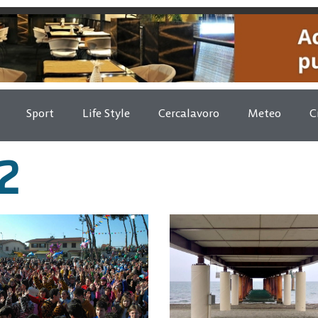
Sport
Life Style
Cercalavoro
Meteo
C
22