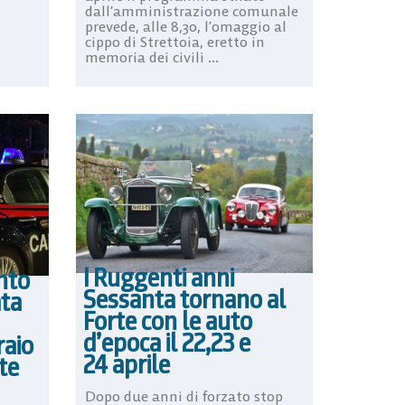
dall’amministrazione comunale
prevede, alle 8,30, l’omaggio al
cippo di Strettoia, eretto in
memoria dei civili ...
I Ruggenti anni
nto
Sessanta tornano al
ata
Forte con le auto
d’epoca il 22,23 e
aio
24 aprile
te
Dopo due anni di forzato stop