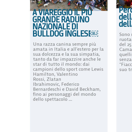
Perc
A VIAREGGIO IL PIÙ
dell
GRANDE RADUNO
dell
NAZIONALE DI
BULLDOG INGLESI￼
Sono 
ruota
Una razza canina sempre più
del 25
amata in Italia e all’estero per la
Camai
sua dolcezza e la sua simpatia,
quelli
tanto da far impazzire anche le
senza
star di tutto il mondo: dai
“Fiacc
campioni dello sport come Lewis
suo t
Hamilton, Valentino
Rossi, Zlatan
Ibrahimovic, Federico
Bernardeschi e David Beckham,
fino ai personaggi del mondo
dello spettacolo ...