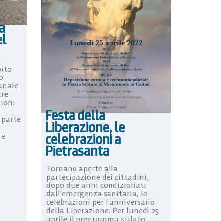
a
el
bito
o
unale
ure
zioni
Festa della
 parte
Liberazione, le
celebrazioni a
 e
Pietrasanta
Tornano aperte alla
partecipazione dei cittadini,
dopo due anni condizionati
dall’emergenza sanitaria, le
celebrazioni per l’anniversario
della Liberazione. Per lunedì 25
aprile il programma stilato