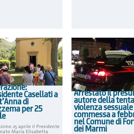
razione:
Arrestato il presu
idente Casellati a
autore della tent
t’Anna di
violenza sessuale
zzema per 25
commessa a febbr
le
nel Comune di For
ssimo 25 aprile il Presidente
dei Marmi
enato Maria Elisabetta