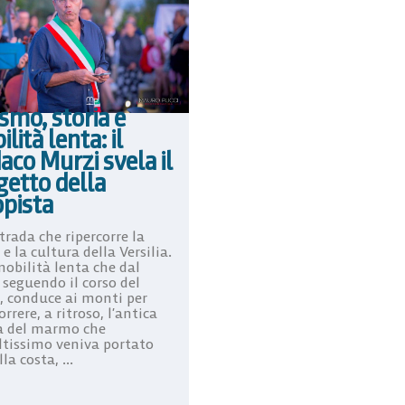
smo, storia e
lità lenta: il
aco Murzi svela il
getto della
opista
rada che ripercorre la
 e la cultura della Versilia.
obilità lenta che dal
 seguendo il corso del
, conduce ai monti per
orrere, a ritroso, l’antica
a del marmo che
Altissimo veniva portato
la costa, ...