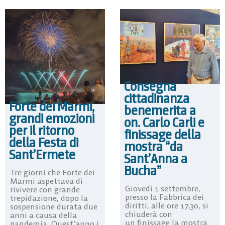
Consegna
cittadinanza
Forte dei Marmi,
benemerita a
grandi emozioni
on. Carlo Carli e
per il ritorno
finissage della
della Festa di
mostra “da
Sant’Ermete
Sant’Anna a
Bucha”
Tre giorni che Forte dei
Marmi aspettava di
Giovedi 1 settembre,
rivivere con grande
presso la Fabbrica dei
trepidazione, dopo la
diritti, alle ore 17,30, si
sospensione durata due
chiuderà con
anni a causa della
un finissage la mostra
pandemia. Quest’anno i