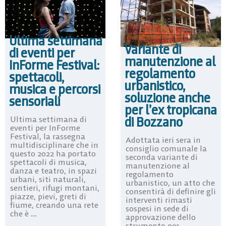
Ultima settimana
Variante di
di eventi per
manutenzione al
InForme Festival:
regolamento
spettacoli,
urbanistico,
musica e percorsi
soluzione anche
sensoriali
per l’ex tropicana
di Bozzano
Ultima settimana di
eventi per InForme
Festival, la rassegna
Adottata ieri sera in
multidisciplinare che in
consiglio comunale la
questo 2022 ha portato
seconda variante di
spettacoli di musica,
manutenzione al
danza e teatro, in spazi
regolamento
urbani, siti naturali,
urbanistico, un atto che
sentieri, rifugi montani,
consentirà di definire gli
piazze, pievi, greti di
interventi rimasti
fiume, creando una rete
sospesi in sede di
che è ...
approvazione dello
strumento per