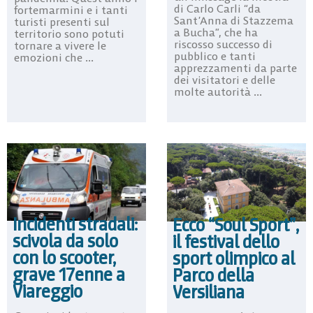
di Carlo Carli “da
fortemarmini e i tanti
Sant’Anna di Stazzema
turisti presenti sul
a Bucha”, che ha
territorio sono potuti
riscosso successo di
tornare a vivere le
pubblico e tanti
emozioni che ...
apprezzamenti da parte
dei visitatori e delle
molte autorità ...
Incidenti stradali:
Ecco “Soul Sport”,
scivola da solo
il festival dello
con lo scooter,
sport olimpico al
grave 17enne a
Parco della
Viareggio
Versiliana