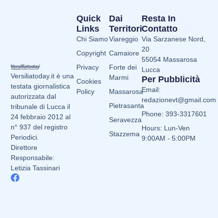
Quick
Dai
Resta In
Links
Territori
Contatto
Chi Siamo
Viareggio
Via Sarzanese Nord,
20
Copyright
Camaiore
55054 Massarosa
Privacy
Forte dei
Lucca
Versiliatoday.it è una
Marmi
Per Pubblicità
Cookies
testata giornalistica
Email:
Policy
Massarosa
autorizzata dal
redazionevt@gmail.com
Pietrasanta
tribunale di Lucca il
Phone: 393-3317601
24 febbraio 2012 al
Seravezza
n° 937 del registro
Hours: Lun-Ven
Stazzema
Periodici.
9:00AM - 5:00PM
Direttore
Responsabile:
Letizia Tassinari