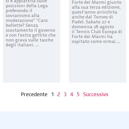
si è appiattita sulle
Forte dei Marmi giunto
posizioni della Lega
alla sua terza edizione,
preferendo il
quest’anno arricchita
sovranismo alla
anche dal Torneo di
moderazione” “Caro
Padel. Sabato 27 e
bollette? Senza
domenica 28 agosto
scostamento il governo
il Tennis Club Europa di
e con l’extra gettito che
Forte dei Marmi ha
non grava sulle tasche
ospitato come ormai ...
degli italiani. ...
Precedente
1
2
3
4
5
Successivo