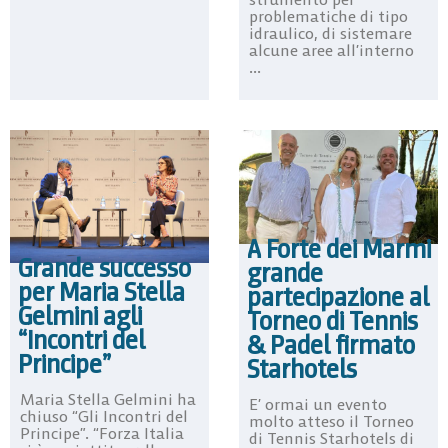
problematiche di tipo
idraulico, di sistemare
alcune aree all’interno
...
A Forte dei Marmi
Grande successo
grande
per Maria Stella
partecipazione al
Gelmini agli
Torneo di Tennis
“Incontri del
& Padel firmato
Principe”
Starhotels
Maria Stella Gelmini ha
E’ ormai un evento
chiuso “Gli Incontri del
molto atteso il Torneo
Principe”. “Forza Italia
di Tennis Starhotels di