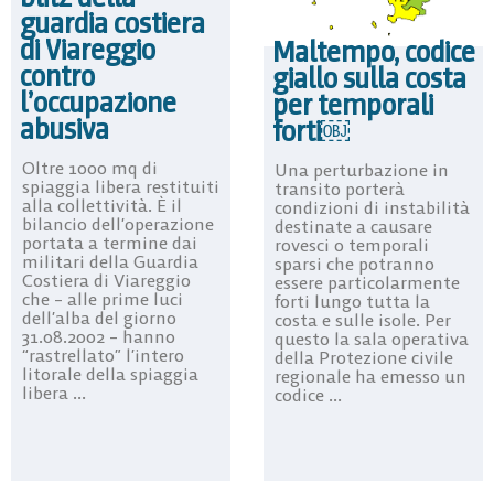
guardia costiera
di Viareggio
Maltempo, codice
contro
giallo sulla costa
l’occupazione
per temporali
abusiva
forti￼
Oltre 1000 mq di
Una perturbazione in
spiaggia libera restituiti
transito porterà
alla collettività. È il
condizioni di instabilità
bilancio dell’operazione
destinate a causare
portata a termine dai
rovesci o temporali
militari della Guardia
sparsi che potranno
Costiera di Viareggio
essere particolarmente
che – alle prime luci
forti lungo tutta la
dell’alba del giorno
costa e sulle isole. Per
31.08.2002 – hanno
questo la sala operativa
“rastrellato” l’intero
della Protezione civile
litorale della spiaggia
regionale ha emesso un
libera ...
codice ...