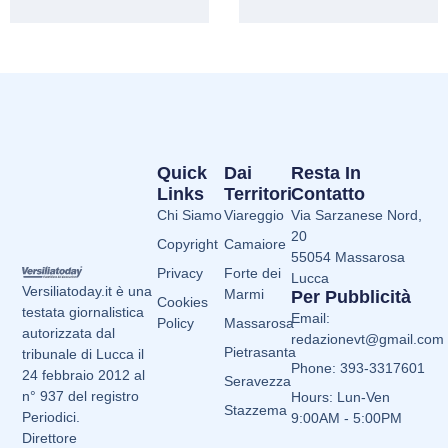
Quick
Dai
Resta In
Links
Territori
Contatto
Chi Siamo
Viareggio
Via Sarzanese Nord,
20
Copyright
Camaiore
55054 Massarosa
Privacy
Forte dei
Lucca
Versiliatoday.it è una
Marmi
Per Pubblicità
Cookies
testata giornalistica
Email:
Policy
Massarosa
autorizzata dal
redazionevt@gmail.com
Pietrasanta
tribunale di Lucca il
Phone: 393-3317601
24 febbraio 2012 al
Seravezza
n° 937 del registro
Hours: Lun-Ven
Stazzema
Periodici.
9:00AM - 5:00PM
Direttore