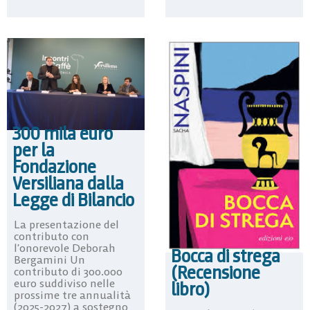
300 mila euro
per la
Fondazione
Versiliana dalla
Legge di Bilancio
La presentazione del
contributo con
l’onorevole Deborah
Bocca di strega
Bergamini Un
(Recensione
contributo di 300.000
euro suddiviso nelle
libro)
prossime tre annualità
(2025-2027) a sostegno