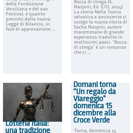
Bocca di strega (S.
della Fondazione
Naspini, Ed. E/O, 2024)
Versiliana e del suo
La storia Nella Tuscia
Festival, è quanto
selvatica e avvincente si
previsto dalla nuova
svolge la nuova storia di
Legge di Bilancio, in
Sacha Naspini, autore
fase di approvazione ...
maremmano di grande
esperienza tradotto in
moltissimi paesi. “Bocca
di strega” è un romanzo
che ci ...
Domani torna
“Un regalo da
Viareggio”
domenica 15
dicembre alla
Croce Verde
Lotteria Italia:
una tradizione
Torna, domenica 15