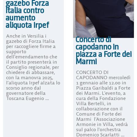
gazebo Forza
Italia contro
aumento
aliquota Irpef
Anche in Versilia i
Concerto di
gazebo di Forza Italia
capodanno in
per raccogliere firme a
supporto
piazza a Forte dei
dell’emendamento che
Marmi
il partito presenterà in
Consiglio regionale, per
CONCERTO DI
chiedere di abbassare,
CAPODANNO mercoledì
con la manovra 2025,
1 gennaio alle 12.00 in
l’aliquota Irpef alzata lo
Piazza Garibaldi a Forte
scorso anno dal
dei Marmi. L’evento, a
governatore della
cura della Fondazione
Toscana Eugenio ...
Villa Bertelli, in
collaborazione con il
Comune di Forte dei
Marmi l’Associazione
Armonie in Villa, vedrà
sul palco l’orchestra
Domenico Scarlatti ...