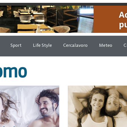
Sport
Life Style
Cercalavoro
Meteo
C
uomo