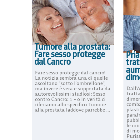
Tumore alla prostata:
Fare sesso protegge
Pria
dal Cancro
tra
aum
Fare sesso protegge dal cancro!
dim
La notizia sembra una di quelle
ascoltano “sotto l’ombrellone”,
Dall’A
ma invece è vera e supportata da
tratt
autorevolissimi studiosi: Sesso
dimen
contro Cancro: 1 – 0 In verità ci
comba
riferiamo allo specifico Tumore
plast
alla prostata laddove parrebbe ...
paraf
pubbl
le mi
di mo
Puris