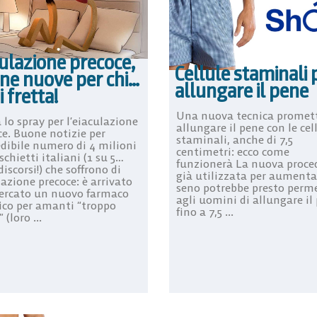
ulazione precoce,
Cellule staminali 
ne nuove per chi…
allungare il pene
i fretta!
Una nuova tecnica promett
 lo spray per l’eiaculazione
allungare il pene con le cel
ce. Buone notizie per
staminali, anche di 7,5
edibile numero di 4 milioni
centimetri: ecco come
chietti italiani (1 su 5…
funzionerà La nuova proce
iscorsi!) che soffrono di
già utilizzata per aumentar
azione precoce: è arrivato
seno potrebbe presto perm
ercato un nuovo farmaco
agli uomini di allungare il
fico per amanti “troppo
fino a 7,5 ...
 (loro ...