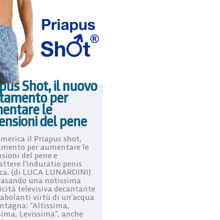
pus Shot, il nuovo
ttamento per
entare le
ensioni del pene
merica il Priapus shot,
amento per aumentare le
sioni del pene e
ttere l’induratio penis
ica. (di LUCA LUNARDINI)
rasando una notissima
icità televisiva decantante
rabolanti virtù di un’acqua
ntagna: “Altissima,
sima, Levissima”, anche