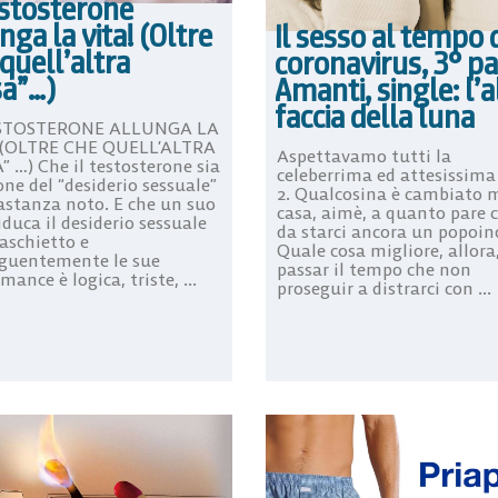
estosterone
nga la vita! (Oltre
Il sesso al tempo 
quell’altra
coronavirus, 3° pa
sa”…)
Amanti, single: l’a
faccia della luna
ESTOSTERONE ALLUNGA LA
 (OLTRE CHE QUELL’ALTRA
Aspettavamo tutti la
” …) Che il testosterone sia
celeberrima ed attesissima
ne del “desiderio sessuale”
2. Qualcosina è cambiato 
astanza noto. E che un suo
casa, aimè, a quanto pare c
iduca il desiderio sessuale
da starci ancora un popoin
aschietto e
Quale cosa migliore, allora
guentemente le sue
passar il tempo che non
mance è logica, triste, ...
proseguir a distrarci con ...