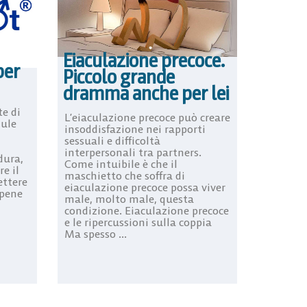
Eiaculazione precoce.
per
Piccolo grande
dramma anche per lei
e di
L’eiaculazione precoce può creare
lule
insoddisfazione nei rapporti
sessuali e difficoltà
interpersonali tra partners.
dura,
Come intuibile è che il
e il
maschietto che soffra di
ettere
eiaculazione precoce possa viver
 pene
male, molto male, questa
condizione. Eiaculazione precoce
e le ripercussioni sulla coppia
Ma spesso ...