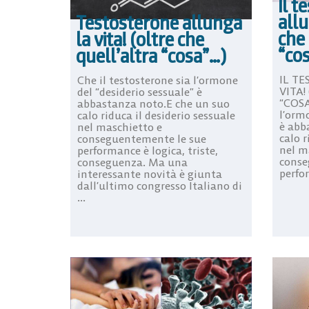
Il t
allu
Testosterone allunga
che 
la vita! (oltre che
“co
quell’altra “cosa”…)
IL T
Che il testosterone sia l’ormone
VITA!
del “desiderio sessuale” è
“COSA
abbastanza noto.E che un suo
l’ormo
calo riduca il desiderio sessuale
è abb
nel maschietto e
calo r
conseguentemente le sue
nel m
performance è logica, triste,
conse
conseguenza. Ma una
perfor
interessante novità è giunta
dall’ultimo congresso Italiano di
...