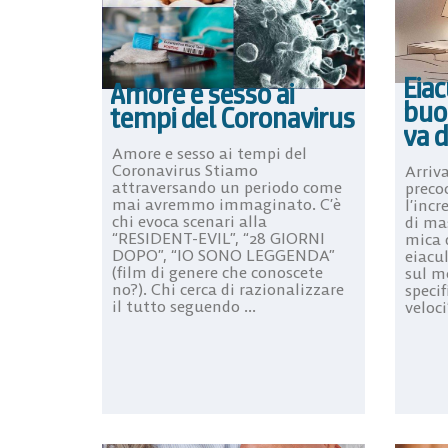
Eiac
Amore e sesso ai
buo
tempi del Coronavirus
va d
Amore e sesso ai tempi del
Coronavirus Stiamo
Arriva
attraversando un periodo come
preco
mai avremmo immaginato. C’è
l’incr
chi evoca scenari alla
di mas
“RESIDENT-EVIL”, “28 GIORNI
mica d
DOPO”, “IO SONO LEGGENDA”
eiacul
(film di genere che conoscete
sul m
no?). Chi cerca di razionalizzare
speci
il tutto seguendo ...
veloci”