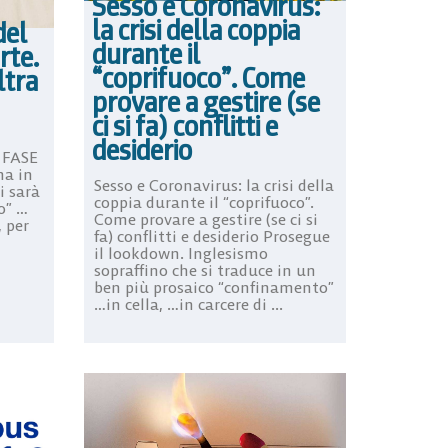
Sesso e Coronavirus:
la crisi della coppia
del
durante il
rte.
“coprifuoco”. Come
ltra
provare a gestire (se
ci si fa) conflitti e
desiderio
 FASE
ma in
Sesso e Coronavirus: la crisi della
i sarà
coppia durante il “coprifuoco”.
o” …
Come provare a gestire (se ci si
, per
fa) conflitti e desiderio Prosegue
il lookdown. Inglesismo
sopraffino che si traduce in un
ben più prosaico “confinamento”
…in cella, …in carcere di ...