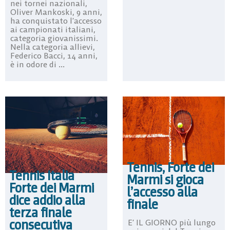
nei tornei nazionali,
Oliver Mankoski, 9 anni,
ha conquistato l’accesso
ai campionati italiani,
categoria giovanissimi.
Nella categoria allievi,
Federico Bacci, 14 anni,
è in odore di ...
Tennis, Forte dei
Tennis Italia
Marmi si gioca
Forte dei Marmi
l’accesso alla
dice addio alla
finale
terza finale
consecutiva
E’ IL GIORNO più lungo