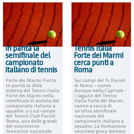
In parità la
Tennis Italia
semifinale del
Forte dei Marmi
campionato
cerca punti a
italiano di tennis
Roma
Forte dei Marmi Finita
Sui campi del Tc Parioli
in parità la sfida
di Roma – siamo
esterna del Tennis Italia
dunque nella Capitale –
Forte dei Marmi nella
i ragazzi del Tennis
semifinale di andata del
Italia Forte dei Marmi
campionato italiano a
vanno a caccia di
squadre. 3-3 sul campo
un’altra semifinale
del Tennis Club Parioli
nazionale del
Roma, una delle grandi
campionato italiano a
del movimento
squadre. La formazione
tennistico nazionale.
versiliese gioca domani