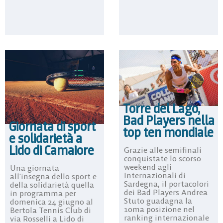
Torre del Lago,
Bad Players nella
Giornata di sport
top ten mondiale
e solidarietà a
Lido di Camaiore
Grazie alle semifinali
conquistate lo scorso
weekend agli
Una giornata
Internazionali di
all’insegna dello sport e
Sardegna, il portacolori
della solidarietà quella
dei Bad Players Andrea
in programma per
Stuto guadagna la
domenica 24 giugno al
10ma posizione nel
Bertola Tennis Club di
ranking internazionale
via Rosselli a Lido di