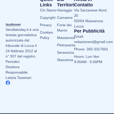
Links
Territori
Contatto
Chi Siamo
Viareggio
Via Sarzanese Nord,
20
Copyright
Camaiore
55054 Massarosa
Privacy
Forte dei
Lucca
Versiliatoday.it è una
Marmi
Per Pubblicità
Cookies
testata giornalistica
Email:
Policy
Massarosa
autorizzata dal
redazionevt@gmail.com
Pietrasanta
tribunale di Lucca il
Phone: 393-3317601
24 febbraio 2012 al
Seravezza
n° 937 del registro
Hours: Lun-Ven
Stazzema
Periodici.
9:00AM - 5:00PM
Direttore
Responsabile:
Letizia Tassinari