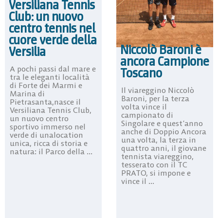
Versiliana Tennis
Club: un nuovo
centro tennis nel
cuore verde della
Niccolò Baroni è
Versilia
ancora Campione
A pochi passi dal mare e
Toscano
tra le eleganti località
di Forte dei Marmi e
Il viareggino Niccolò
Marina di
Baroni, per la terza
Pietrasanta,nasce il
volta vince il
Versiliana Tennis Club,
campionato di
un nuovo centro
Singolare e quest’anno
sportivo immerso nel
anche di Doppio Ancora
verde di unalocation
una volta, la terza in
unica, ricca di storia e
quattro anni, il giovane
natura: il Parco della ...
tennista viareggino,
tesserato con il TC
PRATO, si impone e
vince il ...