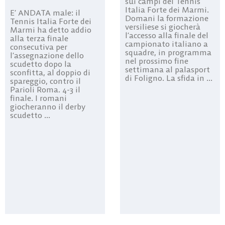
sui campi del Tennis
Italia Forte dei Marmi.
E’ ANDATA male: il
Domani la formazione
Tennis Italia Forte dei
versiliese si giocherà
Marmi ha detto addio
l’accesso alla finale del
alla terza finale
campionato italiano a
consecutiva per
squadre, in programma
l’assegnazione dello
nel prossimo fine
scudetto dopo la
settimana al palasport
sconfitta, al doppio di
di Foligno. La sfida in ...
spareggio, contro il
Parioli Roma. 4-3 il
finale. I romani
giocheranno il derby
scudetto ...