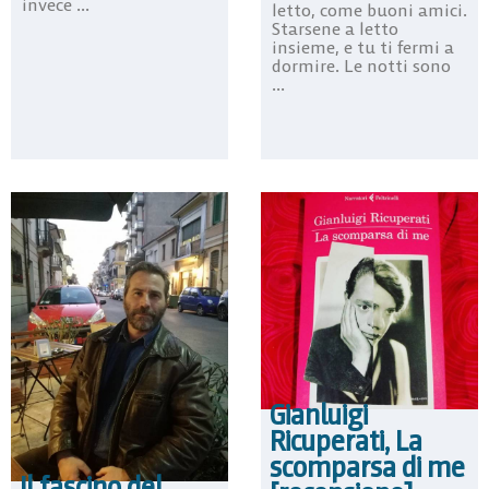
invece ...
letto, come buoni amici.
Starsene a letto
insieme, e tu ti fermi a
dormire. Le notti sono
...
Gianluigi
Ricuperati, La
scomparsa di me
Il fascino del