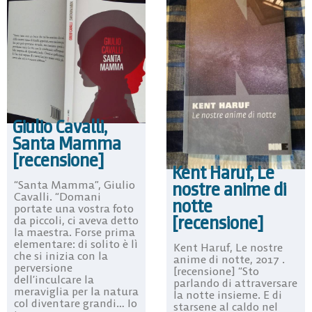
Giulio Cavalli,
Santa Mamma
[recensione]
Kent Haruf, Le
“Santa Mamma”, Giulio
nostre anime di
Cavalli. “Domani
notte
portate una vostra foto
[recensione]
da piccoli, ci aveva detto
la maestra. Forse prima
elementare: di solito è lì
Kent Haruf, Le nostre
che si inizia con la
anime di notte, 2017 .
perversione
[recensione] “Sto
dell’inculcare la
parlando di attraversare
meraviglia per la natura
la notte insieme. E di
col diventare grandi… Io
starsene al caldo nel