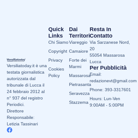
Quick
Dai
Resta In
Links
Territori
Contatto
Chi Siamo
Viareggio
Via Sarzanese Nord,
20
Copyright
Camaiore
55054 Massarosa
Privacy
Forte dei
Lucca
Versiliatoday.it è una
Marmi
Per Pubblicità
Cookies
testata giornalistica
Email:
Policy
Massarosa
autorizzata dal
redazionevt@gmail.com
Pietrasanta
tribunale di Lucca il
Phone: 393-3317601
24 febbraio 2012 al
Seravezza
n° 937 del registro
Hours: Lun-Ven
Stazzema
Periodici.
9:00AM - 5:00PM
Direttore
Responsabile:
Letizia Tassinari