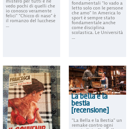
mistero per tutti e ne
fondamentali “Io vado a
vedo pochi di quelli che
letto solo con le persone
io conosco veramente
che amo” In America lo
felici” “Chicco di naso” è
sport è sempre stato
il romanzo del lucchese
fondamentale anche
...
come disciplina
scolastica. Le Università
...
La bella e la
bestia
[recensione]
“La Bella e la Bestia” un
remake contro ogni