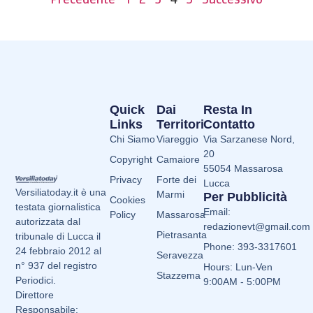
Quick
Dai
Resta In
Links
Territori
Contatto
Chi Siamo
Viareggio
Via Sarzanese Nord,
20
Copyright
Camaiore
55054 Massarosa
Privacy
Forte dei
Lucca
Versiliatoday.it è una
Marmi
Per Pubblicità
Cookies
testata giornalistica
Email:
Policy
Massarosa
autorizzata dal
redazionevt@gmail.com
Pietrasanta
tribunale di Lucca il
Phone: 393-3317601
24 febbraio 2012 al
Seravezza
n° 937 del registro
Hours: Lun-Ven
Stazzema
Periodici.
9:00AM - 5:00PM
Direttore
Responsabile: