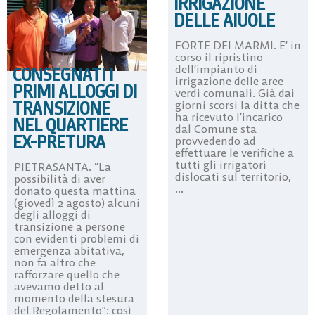
IRRIGAZIONE
DELLE AIUOLE
FORTE DEI MARMI. E’ in
corso il ripristino
dell’impianto di
CONSEGNATI I
irrigazione delle aree
PRIMI ALLOGGI DI
verdi comunali. Già dai
TRANSIZIONE
giorni scorsi la ditta che
ha ricevuto l’incarico
NEL QUARTIERE
dal Comune sta
EX-PRETURA
provvedendo ad
effettuare le verifiche a
tutti gli irrigatori
PIETRASANTA. “La
dislocati sul territorio,
possibilità di aver
...
donato questa mattina
(giovedì 2 agosto) alcuni
degli alloggi di
transizione a persone
con evidenti problemi di
emergenza abitativa,
non fa altro che
rafforzare quello che
avevamo detto al
momento della stesura
del Regolamento”: così