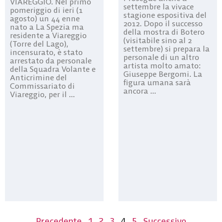
VIAREGGIO. Nel primo
settembre la vivace
pomeriggio di ieri (1
stagione espositiva del
agosto) un 44 enne
2012. Dopo il successo
nato a La Spezia ma
della mostra di Botero
residente a Viareggio
(visitabile sino al 2
(Torre del Lago),
settembre) si prepara la
incensurato, è stato
personale di un altro
arrestato da personale
artista molto amato:
della Squadra Volante e
Giuseppe Bergomi. La
Anticrimine del
figura umana sarà
Commissariato di
ancora ...
Viareggio, per il ...
Precedente
1
2
3
4
5
Successivo