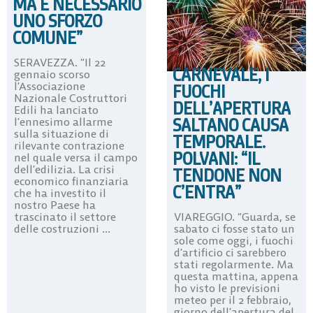
MA È NECESSARIO
UNO SFORZO
COMUNE”
SERAVEZZA. “Il 22
CARNEVALE, I
gennaio scorso
l’Associazione
FUOCHI
Nazionale Costruttori
DELL’APERTURA
Edili ha lanciato
SALTANO CAUSA
l’ennesimo allarme
sulla situazione di
TEMPORALE.
rilevante contrazione
POLVANI: “IL
nel quale versa il campo
dell’edilizia. La crisi
TENDONE NON
economico finanziaria
C’ENTRA”
che ha investito il
nostro Paese ha
trascinato il settore
VIAREGGIO. “Guarda, se
delle costruzioni ...
sabato ci fosse stato un
sole come oggi, i fuochi
d’artificio ci sarebbero
stati regolarmente. Ma
questa mattina, appena
ho visto le previsioni
meteo per il 2 febbraio,
giorno dell’apertura del