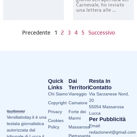
Carnevale, ho inviato
una lettera alle ...
Precedente
1
2
3
4
5
Successivo
Quick
Dai
Resta In
Links
Territori
Contatto
Chi Siamo
Viareggio
Via Sarzanese Nord,
20
Copyright
Camaiore
55054 Massarosa
Privacy
Forte dei
Lucca
Versiliatoday.it è una
Marmi
Per Pubblicità
Cookies
testata giornalistica
Email:
Policy
Massarosa
autorizzata dal
redazionevt@gmail.com
Pietrasanta
tribunale di Lucca il