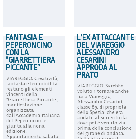
FANTASIA E
L’EX ATTACCANTE
PEPERONCINO
DEL VIAREGGIO
CON LA
ALESSANDRO
“GIARRETTIERA
CESARINI
PICCANTE”
APPRODA AL
PRATO
VIAREGGIO. Creatività,
fantasia e femminilità
VIAREGGIO. Sarebbe
restano gli elementi
voluto ritornare anche
vincenti della
lui a Viareggio,
“Giarrettiera Piccante”,
Alessandro Cesarini,
manifestazione
classe 89, di proprietà
organizzata
dello Spezia, che era
dall’Accademia Italiana
andato al Sorrento da
del Peperoncino e
dove poi è venuto via
giunta alla nona
prima della conclusione
edizione.
del girone di andata.
Appuntamento sabato
Nelle ultime ore di