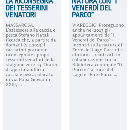
LA RICONSEGNA
NATURA CON “I
DEI TESSERINI
VENERDÌ DEL
VENATORI
PARCO”
MASSAROSA.
VIAREGGIO. Proseguono
L’assessore alla caccia e
anche nel 2013 gli
pesca Stefano Natali
appuntamenti de “I
ricorda che, a partire da
Venerdì del Parco” –
domani (1.2.2013) i
incontri sulla natura di
cacciatori potranno
Torre del Lago Puccini e
riconsegnare i propri
dintorni – realizzati in
tesserini venatori della
collaborazione tra la
stagione 2012-13. Orario
Biblioteca comunale “G.
di apertura ufficio
Puccini” a Torre del
caccia e pesca, ubicato
Lago e l’Ente Parco ...
in via Papa Giovanni
XXIII, ...