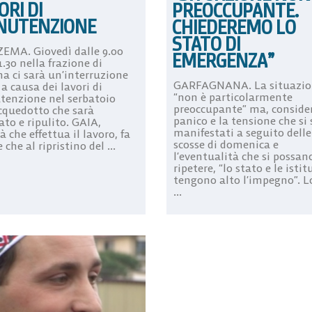
ORI DI
PREOCCUPANTE.
NUTENZIONE
CHIEDEREMO LO
STATO DI
EMA. Giovedì dalle 9.00
EMERGENZA”
1.30 nella frazione di
na ci sarà un’interruzione
GARFAGNANA. La situazio
 a causa dei lavori di
“non è particolarmente
enzione nel serbatoio
preoccupante” ma, consider
acquedotto che sarà
panico e la tensione che si
to e ripulito. GAIA,
manifestati a seguito delle
à che effettua il lavoro, fa
scosse di domenica e
 che al ripristino del ...
l’eventualità che si possan
ripetere, “lo stato e le isti
tengono alto l’impegno”. L
...