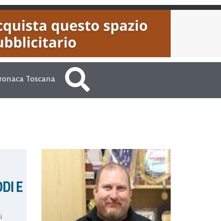
ronaca Toscana
DI E
i