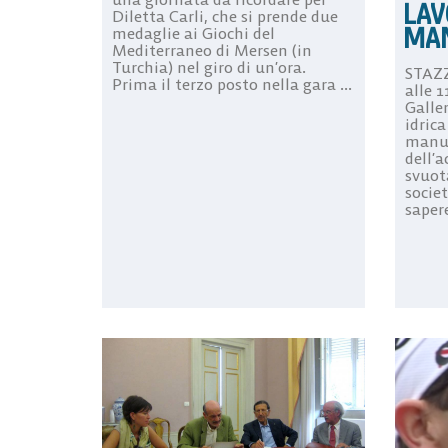
LAV
Diletta Carli, che si prende due
MA
medaglie ai Giochi del
Mediterraneo di Mersen (in
Turchia) nel giro di un’ora.
STAZZ
Prima il terzo posto nella gara ...
alle 1
Galle
idrica
manut
dell’
svuota
societ
sapere