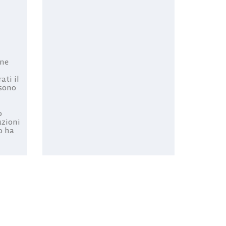
ne
ati il
 sono
o
tuzioni
o ha