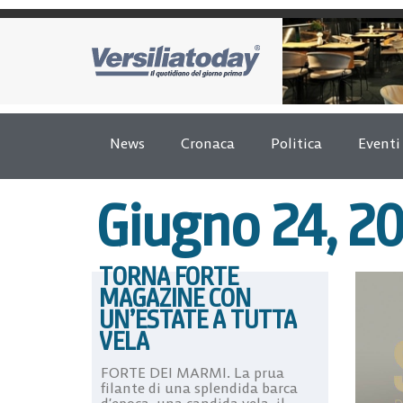
News
Cronaca
Politica
Eventi
Giugno 24, 2
TORNA FORTE
MAGAZINE CON
UN’ESTATE A TUTTA
VELA
FORTE DEI MARMI. La prua
filante di una splendida barca
d’epoca, una candida vela, il