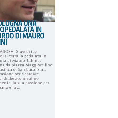
OLOGNA UNA
LOPEDALATA IN
ORDO DI MAURO
INI
ROSA. Giovedì (27
) si terrà la pedalata in
ia di Mauro Talini a
na da piazza Maggiore fino
asilica di San Luca. Sarà
casione per ricordare
, diabetico insulino
dente, la sua passione per
ismo e la ...