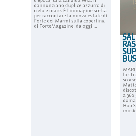
dannunziano duplice azzurro di
cielo e mare. È l’immagine scelta
per raccontare la nuova estate di
Forte dei Marmi sulla copertina
di ForteMagazine, da oggi ...
SAL
RAS
SUP
BUS
MARI
lo str
scors
Matto
discot
a 360 
doman
Hop S
musica