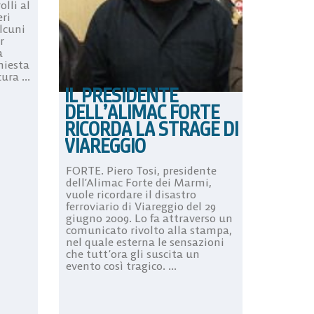
olli al
eri
lcuni
r
a
hiesta
ra ...
IL PRESIDENTE
DELL’ALIMAC FORTE
RICORDA LA STRAGE DI
VIAREGGIO
FORTE. Piero Tosi, presidente
dell’Alimac Forte dei Marmi,
vuole ricordare il disastro
ferroviario di Viareggio del 29
giugno 2009. Lo fa attraverso un
comunicato rivolto alla stampa,
nel quale esterna le sensazioni
che tutt’ora gli suscita un
evento così tragico. ...