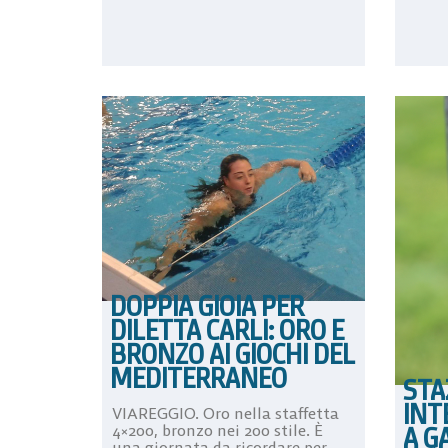
DOPPIA GIOIA PER
DILETTA CARLI: ORO E
BRONZO AI GIOCHI DEL
MEDITERRANEO
STA
INT
VIAREGGIO. Oro nella staffetta
4×200, bronzo nei 200 stile. È
A G
una giornata da ricordare per