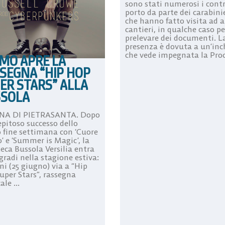
sono stati numerosi i contr
porto da parte dei carabini
che hanno fatto visita ad a
cantieri, in qualche caso pe
prelevare dei documenti. L
presenza è dovuta a un’inc
che vede impegnata la Procu
MO APRE LA
SEGNA “HIP HOP
ER STARS” ALLA
SOLA
NA DI PIETRASANTA. Dopo
epitoso successo dello
o fine settimana con ‘Cuore
’ e ‘Summer is Magic’, la
eca Bussola Versilia entra
gradi nella stagione estiva:
i (25 giugno) via a “Hip
uper Stars”, rassegna
le ...