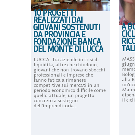
10 PROGETTI
REALIZZATI DAI
A B
GIOVANI SOSTENUTI
CIC
DA PROVINCIA E
RIC
FONDAZIONE BANCA
TAL
DEL MONTE DI LUCCA
MASSA
LUCCA. Tra aziende in crisi di
giugno
liquidità, altre che chiudono,
memor
giovani che non trovano sbocchi
Bolog
professionali e imprese che
alla B
fanno fatica a rimanere
un’oc
competitive sui mercati in un
Mauro
periodo economico difficile come
dipen
quello attuale, un progetto
il cicl
concreto a sostegno
dell’imprenditoria ...