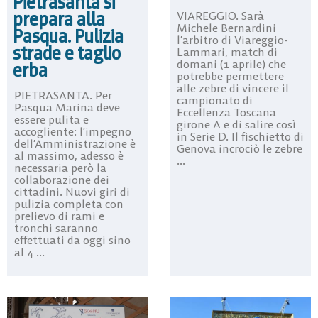
Pietrasanta si
prepara alla
VIAREGGIO. Sarà
Michele Bernardini
Pasqua. Pulizia
l’arbitro di Viareggio-
strade e taglio
Lammari, match di
domani (1 aprile) che
erba
potrebbe permettere
alle zebre di vincere il
PIETRASANTA. Per
campionato di
Pasqua Marina deve
Eccellenza Toscana
essere pulita e
girone A e di salire così
accogliente: l’impegno
in Serie D. Il fischietto di
dell’Amministrazione è
Genova incrociò le zebre
al massimo, adesso è
...
necessaria però la
collaborazione dei
cittadini. Nuovi giri di
pulizia completa con
prelievo di rami e
tronchi saranno
effettuati da oggi sino
al 4 ...