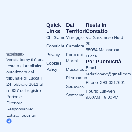
Quick
Dai
Resta In
Links
Territori
Contatto
Chi Siamo
Viareggio
Via Sarzanese Nord,
20
Copyright
Camaiore
55054 Massarosa
Privacy
Forte dei
Lucca
Versiliatoday.it è una
Marmi
Per Pubblicità
Cookies
testata giornalistica
Email:
Policy
Massarosa
autorizzata dal
redazionevt@gmail.com
Pietrasanta
tribunale di Lucca il
Phone: 393-3317601
24 febbraio 2012 al
Seravezza
n° 937 del registro
Hours: Lun-Ven
Stazzema
Periodici.
9:00AM - 5:00PM
Direttore
Responsabile:
Letizia Tassinari