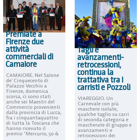
Premiate a
Firenze due
attività
Tagli e
commerciali di
avanzamenti-
Camaiore
retrocessioni,
continua la
CAMAIORE. Nel Salone
trattativa tra i
de’ Cinquecento di
carristi e Pozzoli
Palazzo Vecchio a
Firenze, domenica
scorsa, ci sono stati
VIAREGGIO. Un
anche sei Maestri del
Carnevale con più
Commercio provenienti
maschere isolate,
dalla provincia di Lucca,
qualche taglio su carri
fra i cinquantaquattro
di seconda categoria e
di tutta la Toscana che
mascherate di gruppo e
hanno ricevuto il
avanzamenti e
premio “Mercurio, 50 &
retrocessioni dei
...