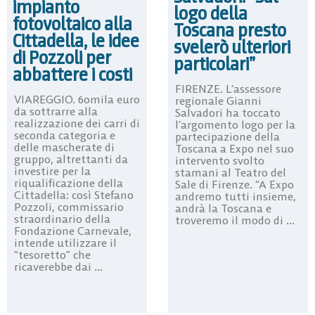
impianto
logo della
fotovoltaico alla
Toscana presto
Cittadella, le idee
svelerò ulteriori
di Pozzoli per
particolari”
abbattere i costi
FIRENZE. L’assessore
VIAREGGIO. 60mila euro
regionale Gianni
da sottrarre alla
Salvadori ha toccato
realizzazione dei carri di
l’argomento logo per la
seconda categoria e
partecipazione della
delle mascherate di
Toscana a Expo nel suo
gruppo, altrettanti da
intervento svolto
investire per la
stamani al Teatro del
riqualificazione della
Sale di Firenze. “A Expo
Cittadella: così Stefano
andremo tutti insieme,
Pozzoli, commissario
andrà la Toscana e
straordinario della
troveremo il modo di ...
Fondazione Carnevale,
intende utilizzare il
“tesoretto” che
ricaverebbe dai ...