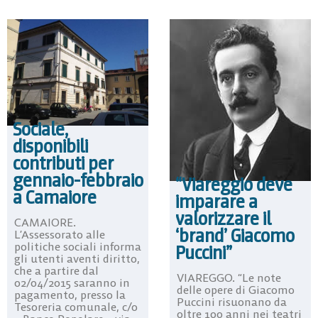
Sociale,
disponibili
contributi per
gennaio-febbraio
“Viareggio deve
a Camaiore
imparare a
valorizzare il
CAMAIORE.
‘brand’ Giacomo
L’Assessorato alle
politiche sociali informa
Puccini”
gli utenti aventi diritto,
che a partire dal
VIAREGGO. “Le note
02/04/2015 saranno in
delle opere di Giacomo
pagamento, presso la
Puccini risuonano da
Tesoreria comunale, c/o
oltre 100 anni nei teatri