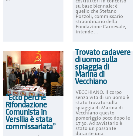
costruttori in concorso
su base biennale: è
quello che Stefano
Pozzoli, commissario
straordinario della
Fondazione Carnevale,
intende ...
Trovato cadavere
di uomo sulla
spiaggia di
Marina di
Vecchiano
VECCHIANO. Il corpo
“Ecco perché
senza vita di un uomo è
stato trovato sulla
Rifondazione
spiaggia di Marina di
Comunista in
Vecchiano questo
Versilia è stata
pomeriggio poco dopo le
17.30. Ad avvistarlo è
commissariata”
stato un passante
durante una