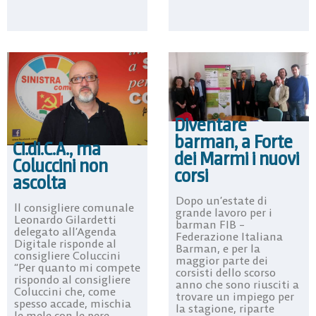
Diventare
barman, a Forte
Ci.di.C.A., ma
dei Marmi i nuovi
Coluccini non
corsi
ascolta
Dopo un’estate di
ll consigliere comunale
grande lavoro per i
Leonardo Gilardetti
barman FIB –
delegato all’Agenda
Federazione Italiana
Digitale risponde al
Barman, e per la
consigliere Coluccini
maggior parte dei
“Per quanto mi compete
corsisti dello scorso
rispondo al consigliere
anno che sono riusciti a
Coluccini che, come
trovare un impiego per
spesso accade, mischia
la stagione, riparte
le mele con le pere