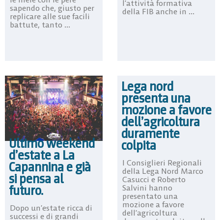
l’attività formativa
sapendo che, giusto per
della FIB anche in ...
replicare alle sue facili
battute, tanto ...
Lega nord
presenta una
mozione a favore
dell’agricoltura
duramente
Ultimo weekend
colpita
d’estate a La
I Consiglieri Regionali
Capannina e già
della Lega Nord Marco
si pensa al
Casucci e Roberto
futuro.
Salvini hanno
presentato una
mozione a favore
Dopo un’estate ricca di
dell’agricoltura
successi e di grandi