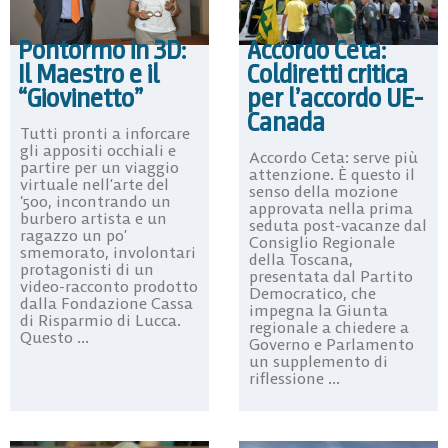
Accordo Ceta:
Pontormo in 3D:
Coldiretti critica
Il Maestro e il
per l’accordo UE-
“Giovinetto”
Canada
Tutti pronti a inforcare
gli appositi occhiali e
Accordo Ceta: serve più
partire per un viaggio
attenzione. È questo il
virtuale nell’arte del
senso della mozione
‘500, incontrando un
approvata nella prima
burbero artista e un
seduta post-vacanze dal
ragazzo un po’
Consiglio Regionale
smemorato, involontari
della Toscana,
protagonisti di un
presentata dal Partito
video-racconto prodotto
Democratico, che
dalla Fondazione Cassa
impegna la Giunta
di Risparmio di Lucca.
regionale a chiedere a
Questo ...
Governo e Parlamento
un supplemento di
riflessione ...