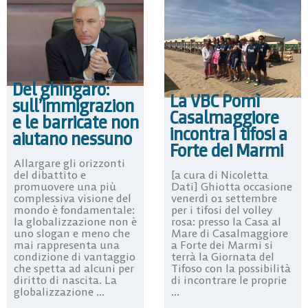
Del ghingaro:
La VBC Pomì
sull’immigrazion
Casalmaggiore
e le barricate non
incontra i tifosi a
aiutano nessuno
Forte dei Marmi
Allargare gli orizzonti
[a cura di Nicoletta
del dibattito e
Dati] Ghiotta occasione
promuovere una più
venerdì 01 settembre
complessiva visione del
per i tifosi del volley
mondo è fondamentale:
rosa: presso la Casa al
la globalizzazione non è
Mare di Casalmaggiore
uno slogan e meno che
a Forte dei Marmi si
mai rappresenta una
terrà la Giornata del
condizione di vantaggio
Tifoso con la possibilità
che spetta ad alcuni per
di incontrare le proprie
diritto di nascita. La
...
globalizzazione ...