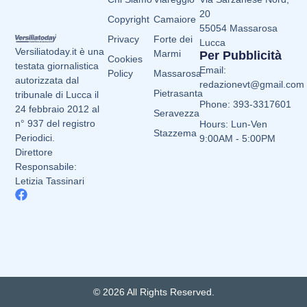
20
Copyright
Camaiore
55054 Massarosa
Privacy
Forte dei
Lucca
Versiliatoday.it è una
Marmi
Per Pubblicità
Cookies
testata giornalistica
Email:
Policy
Massarosa
autorizzata dal
redazionevt@gmail.com
Pietrasanta
tribunale di Lucca il
Phone: 393-3317601
24 febbraio 2012 al
Seravezza
n° 937 del registro
Hours: Lun-Ven
Stazzema
Periodici.
9:00AM - 5:00PM
Direttore
Responsabile:
Letizia Tassinari
© 2026 All Rights Reserved.