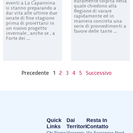
duramente colpita nella
eventi a La Capannina
quale chiedono alla
si stanno preparando a
Regione di varare
dar vita alle ultime due
rapidamente ed in
serate di fine stagione
maniera concreta una
prima di proiettarsi in
serie di provvedimenti a
un nuovo progetto
favore delle tante ...
invernale , anche se , a
Forte dei ...
Precedente
1
2
3
4
5
Successivo
Quick
Dai
Resta In
Links
Territori
Contatto
Chi Siamo
Viareggio
Via Sarzanese Nord,