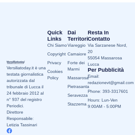
Quick
Dai
Resta In
Links
Territori
Contatto
Chi Siamo
Viareggio
Via Sarzanese Nord,
20
Copyright
Camaiore
55054 Massarosa
Privacy
Forte dei
Lucca
Versiliatoday.it è una
Marmi
Per Pubblicità
Cookies
testata giornalistica
Email:
Policy
Massarosa
autorizzata dal
redazionevt@gmail.com
Pietrasanta
tribunale di Lucca il
Phone: 393-3317601
24 febbraio 2012 al
Seravezza
n° 937 del registro
Hours: Lun-Ven
Stazzema
Periodici.
9:00AM - 5:00PM
Direttore
Responsabile:
Letizia Tassinari