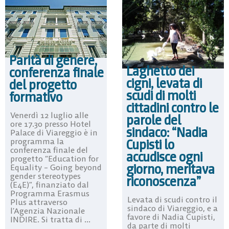
Parità di genere,
Laghetto dei
conferenza finale
cigni, levata di
del progetto
scudi di molti
formativo
cittadini contro le
Venerdì 12 luglio alle
parole del
ore 17.30 presso Hotel
sindaco: “Nadia
Palace di Viareggio è in
programma la
Cupisti lo
conferenza finale del
accudisce ogni
progetto “Education for
giorno, meritava
Equality – Going beyond
gender stereotypes
riconoscenza”
(E4E)”, finanziato dal
Programma Erasmus
Levata di scudi contro il
Plus attraverso
sindaco di Viareggio, e a
l’Agenzia Nazionale
favore di Nadia Cupisti,
INDIRE. Si tratta di ...
da parte di molti