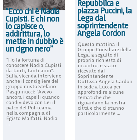
Repubblica e
piazza Puccini, la
“Ecco chi è Nadia
Lega dal
Cupisti. E chi non
soprintendente
lo capisce o,
Angela Cordon
addirittura, lo
mette in dubbio è
Questa mattina il
un cigno nero”
Gruppo Consiliare della
Lega, a seguito di
“Ho la fortuna di
propria richiesta di
conoscere Nadia Cupisti
incontro, è stato
da tanti, tanti anni”.
ricevuto dal
Sulla vicenda interviene
Soprintendente
anche il consigliere del
Dott.ssa Angela Cardon
gruppo misto Stefano
in sede a Lucca per
Pasquinucci: “Avevo
approfondire alcune
ancora i capelli quando
tematiche che
condividevo con Lei il
riguardano la nostra
palco del Politeama
città e che ci stanno
nella compagnia di
particolarmente ...
Egisto Malfatti. Nadia
...