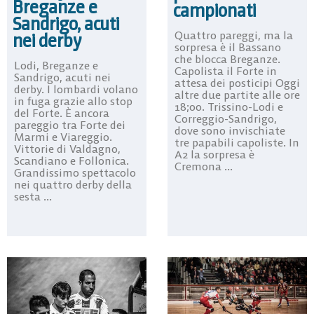
Breganze e
campionati
Sandrigo, acuti
Quattro pareggi, ma la
nei derby
sorpresa è il Bassano
che blocca Breganze.
Lodi, Breganze e
Capolista il Forte in
Sandrigo, acuti nei
attesa dei posticipi Oggi
derby. I lombardi volano
altre due partite alle ore
in fuga grazie allo stop
18;00. Trissino-Lodi e
del Forte. È ancora
Correggio-Sandrigo,
pareggio tra Forte dei
dove sono invischiate
Marmi e Viareggio.
tre papabili capoliste. In
Vittorie di Valdagno,
A2 la sorpresa è
Scandiano e Follonica.
Cremona ...
Grandissimo spettacolo
nei quattro derby della
sesta ...