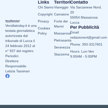
Links
Territori
Contatto
Chi Siamo
Viareggio
Via Sarzanese Nord,
20
Copyright
Camaiore
55054 Massarosa
Privacy
Forte dei
Lucca
Versiliatoday.it è una
Marmi
Per Pubblicità
Cookies
testata giornalistica
Email:
Policy
Massarosa
autorizzata dal
redazionevt@gmail.com
Pietrasanta
tribunale di Lucca il
Phone: 393-3317601
24 febbraio 2012 al
Seravezza
n° 937 del registro
Hours: Lun-Ven
Stazzema
Periodici.
9:00AM - 5:00PM
Direttore
Responsabile:
Letizia Tassinari