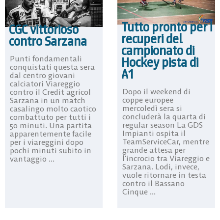
Tutto pronto per i
CGC vittorioso
recuperi del
contro Sarzana
campionato di
Punti fondamentali
Hockey pista di
conquistati questa sera
A1
dal centro giovani
calciatori Viareggio
Dopo il weekend di
contro il Credit agricol
coppe europee
Sarzana in un match
mercoledì sera si
casalingo molto caotico
concluderà la quarta di
combattuto per tutti i
regular season La GDS
50 minuti. Una partita
Impianti ospita il
apparentemente facile
TeamServiceCar, mentre
per i viareggini dopo
grande attesa per
pochi minuti subito in
l’incrocio tra Viareggio e
vantaggio ...
Sarzana. Lodi, invece,
vuole ritornare in testa
contro il Bassano
Cinque ...