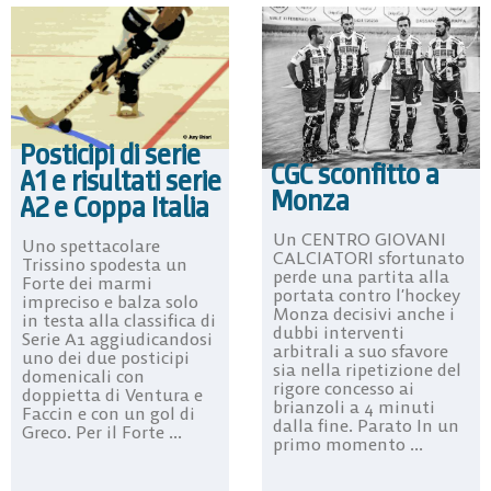
Posticipi di serie
CGC sconfitto a
A1 e risultati serie
Monza
A2 e Coppa Italia
Un CENTRO GIOVANI
Uno spettacolare
CALCIATORI sfortunato
Trissino spodesta un
perde una partita alla
Forte dei marmi
portata contro l’hockey
impreciso e balza solo
Monza decisivi anche i
in testa alla classifica di
dubbi interventi
Serie A1 aggiudicandosi
arbitrali a suo sfavore
uno dei due posticipi
sia nella ripetizione del
domenicali con
rigore concesso ai
doppietta di Ventura e
brianzoli a 4 minuti
Faccin e con un gol di
dalla fine. Parato In un
Greco. Per il Forte ...
primo momento ...