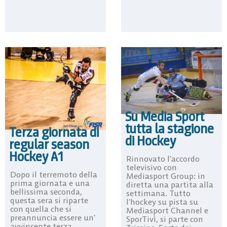
Su Media Sport
tutta la stagione
Terza giornata di
di Hockey
regular season
Hockey A1
Rinnovato l’accordo
televisivo con
Dopo il terremoto della
Mediasport Group: in
prima giornata e una
diretta una partita alla
bellissima seconda,
settimana. Tutto
questa sera si riparte
l’hockey su pista su
con quella che si
Mediasport Channel e
preannuncia essere un’
SporTivì, si parte con
avvincente terza