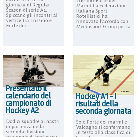
Trissino-Forte dei
giornata di Regular
Marmi La Federazione
Season di serie A1.
Italiana Sport
Spiccano gli incontri al
Rotellistici ha
vertice tra Trissino e
rinnovato l’accordo con
Forte dei ...
Mediasport Group per la
...
Presentato il
calendario del
Hockey A1 – i
campionato di
risultati della
Hockey A2
seconda giornata
Dodici squadre ai nastri
Solo Forte dei marmi e
di partenza della
Valdagno si confermano
seconda divisione
in testa alla classifica di
nazionale di hockey su