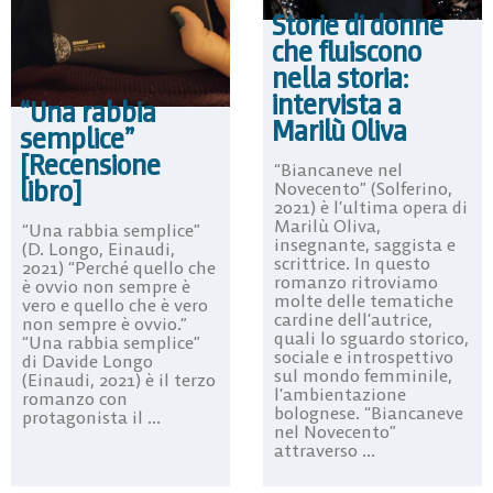
Storie di donne
che fluiscono
nella storia:
intervista a
“Una rabbia
Marilù Oliva
semplice”
[Recensione
“Biancaneve nel
libro]
Novecento” (Solferino,
2021) è l’ultima opera di
Marilù Oliva,
“Una rabbia semplice”
insegnante, saggista e
(D. Longo, Einaudi,
scrittrice. In questo
2021) “Perché quello che
romanzo ritroviamo
è ovvio non sempre è
molte delle tematiche
vero e quello che è vero
cardine dell’autrice,
non sempre è ovvio.”
quali lo sguardo storico,
“Una rabbia semplice”
sociale e introspettivo
di Davide Longo
sul mondo femminile,
(Einaudi, 2021) è il terzo
l’ambientazione
romanzo con
bolognese. “Biancaneve
protagonista il ...
nel Novecento”
attraverso ...