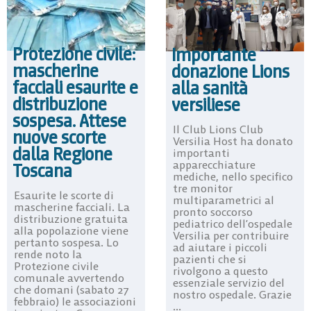
Protezione civile:
Importante
mascherine
donazione Lions
facciali esaurite e
alla sanità
distribuzione
versiliese
sospesa. Attese
Il Club Lions Club
nuove scorte
Versilia Host ha donato
dalla Regione
importanti
apparecchiature
Toscana
mediche, nello specifico
tre monitor
Esaurite le scorte di
multiparametrici al
mascherine facciali. La
pronto soccorso
distribuzione gratuita
pediatrico dell’ospedale
alla popolazione viene
Versilia per contribuire
pertanto sospesa. Lo
ad aiutare i piccoli
rende noto la
pazienti che si
Protezione civile
rivolgono a questo
comunale avvertendo
essenziale servizio del
che domani (sabato 27
nostro ospedale. Grazie
febbraio) le associazioni
...