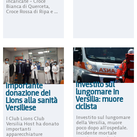
incaricate – Croce
Bianca di Querceta,
Croce Rossa di Ripa e ...
Investito sul
Importante
lungomare in
donazione dei
Versilia: muore
Lions alla sanità
ciclista
Versiliese
Investito sul lungomare
l Club Lions Club
della Versilia, muore
Versilia Host ha donato
poco dopo all’ospedale.
importanti
Incidente mortale
apparecchiature