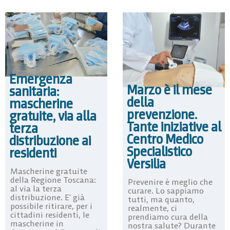
Emergenza
Marzo è il mese
sanitaria:
della
mascherine
prevenzione.
gratuite, via alla
Tante iniziative al
terza
Centro Medico
distribuzione ai
Specialistico
residenti
Versilia
Mascherine gratuite
della Regione Toscana:
Prevenire è meglio che
al via la terza
curare. Lo sappiamo
distribuzione. E’ già
tutti, ma quanto,
possibile ritirare, per i
realmente, ci
cittadini residenti, le
prendiamo cura della
mascherine in
nostra salute? Durante