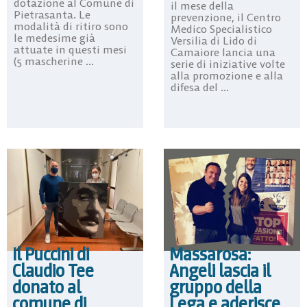
dotazione al Comune di
il mese della
Pietrasanta. Le
prevenzione, il Centro
modalità di ritiro sono
Medico Specialistico
le medesime già
Versilia di Lido di
attuate in questi mesi
Camaiore lancia una
(5 mascherine ...
serie di iniziative volte
alla promozione e alla
difesa del ...
Il Puccini di
Massarosa:
Claudio Tee
Angeli lascia il
donato al
gruppo della
comune di
Lega e aderisce