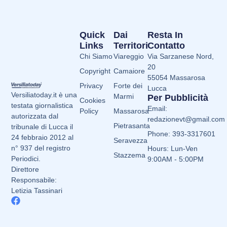
Quick
Dai
Resta In
Links
Territori
Contatto
Chi Siamo
Viareggio
Via Sarzanese Nord,
20
Copyright
Camaiore
55054 Massarosa
Privacy
Forte dei
Lucca
Versiliatoday.it è una
Marmi
Per Pubblicità
Cookies
testata giornalistica
Email:
Policy
Massarosa
autorizzata dal
redazionevt@gmail.com
Pietrasanta
tribunale di Lucca il
Phone: 393-3317601
24 febbraio 2012 al
Seravezza
n° 937 del registro
Hours: Lun-Ven
Stazzema
Periodici.
9:00AM - 5:00PM
Direttore
Responsabile:
Letizia Tassinari