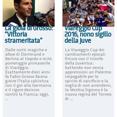
La gioia di Grosso:
Viareggio Cup
“Vittoria
2016, nono sigillo
strameritata”
della Juve
Dalle notti magiche e
La Viareggio Cup dei
afose di Dortmund e
cambiamenti epocali
Berlino al tiepido e mite
finisce con il trionfo
pomeriggio primaverile
della Juventus:
di Viareggio.
battendo non senza
Esattamente dieci anni
apprensioni un Palermo
fa Fabio Grosso faceva
impagabile per lo
gioire l’Italia calcistica
spirito di sacrificio e la
con il gol alla Germania
voglia di non arrendersi,
e il rigore decisivo
la Vecchia Signora è la
contro la Francia: oggi,
nuova regina del Torneo
...
di ...