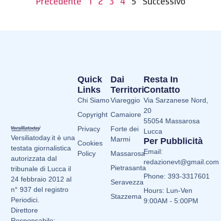
Precedente
1
2
3
4
5
Successivo
Quick
Dai
Resta In
Links
Territori
Contatto
Chi Siamo
Viareggio
Via Sarzanese Nord,
20
Copyright
Camaiore
55054 Massarosa
Privacy
Forte dei
Lucca
Versiliatoday.it è una
Marmi
Per Pubblicità
Cookies
testata giornalistica
Email:
Policy
Massarosa
autorizzata dal
redazionevt@gmail.com
Pietrasanta
tribunale di Lucca il
Phone: 393-3317601
24 febbraio 2012 al
Seravezza
n° 937 del registro
Hours: Lun-Ven
Stazzema
Periodici.
9:00AM - 5:00PM
Direttore
Responsabile: