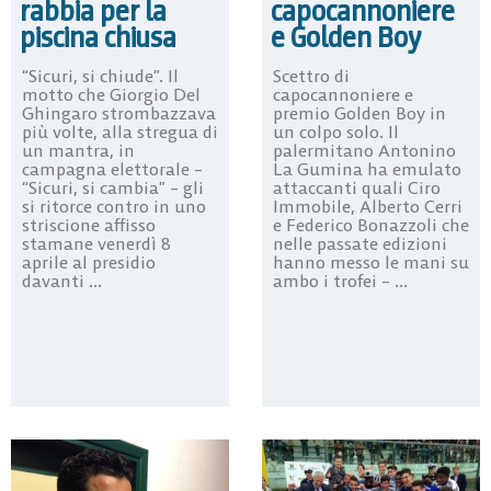
rabbia per la
capocannoniere
piscina chiusa
e Golden Boy
“Sicuri, si chiude”. Il
Scettro di
motto che Giorgio Del
capocannoniere e
Ghingaro strombazzava
premio Golden Boy in
più volte, alla stregua di
un colpo solo. Il
un mantra, in
palermitano Antonino
campagna elettorale –
La Gumina ha emulato
“Sicuri, si cambia” – gli
attaccanti quali Ciro
si ritorce contro in uno
Immobile, Alberto Cerri
striscione affisso
e Federico Bonazzoli che
stamane venerdì 8
nelle passate edizioni
aprile al presidio
hanno messo le mani su
davanti ...
ambo i trofei – ...