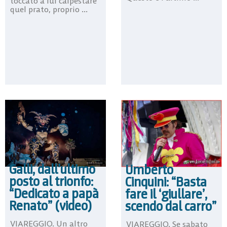
toccato a lui calpestare
quel prato, proprio ...
Galli, dall’ultimo
Umberto
posto al trionfo:
Cinquini: “Basta
“Dedicato a papà
fare il ‘giullare’,
Renato” (video)
scendo dal carro”
VIAREGGIO. Un altro
VIAREGGIO. Se sabato