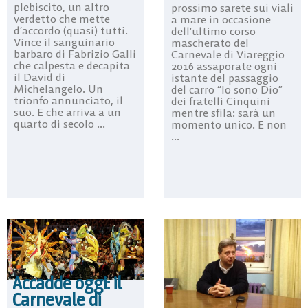
plebiscito, un altro
prossimo sarete sui viali
verdetto che mette
a mare in occasione
d’accordo (quasi) tutti.
dell’ultimo corso
Vince il sanguinario
mascherato del
barbaro di Fabrizio Galli
Carnevale di Viareggio
che calpesta e decapita
2016 assaporate ogni
il David di
istante del passaggio
Michelangelo. Un
del carro “Io sono Dio”
trionfo annunciato, il
dei fratelli Cinquini
suo. E che arriva a un
mentre sfila: sarà un
quarto di secolo ...
momento unico. E non
...
Accadde oggi: il
Carnevale di