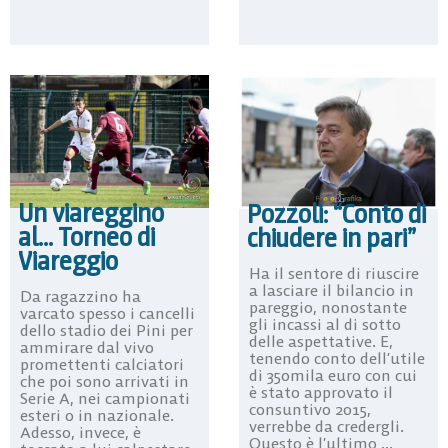
Un viareggino
Pozzoli: “Conto di
al… Torneo di
chiudere in pari”
Viareggio
Ha il sentore di riuscire
a lasciare il bilancio in
Da ragazzino ha
pareggio, nonostante
varcato spesso i cancelli
gli incassi al di sotto
dello stadio dei Pini per
delle aspettative. E,
ammirare dal vivo
tenendo conto dell’utile
promettenti calciatori
di 350mila euro con cui
che poi sono arrivati in
è stato approvato il
Serie A, nei campionati
consuntivo 2015,
esteri o in nazionale.
verrebbe da credergli.
Adesso, invece, è
Questo è l’ultimo ...