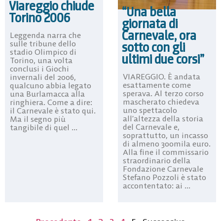
Viareggio chiude
“Una bella
Torino 2006
giornata di
Carnevale, ora
Leggenda narra che
sulle tribune dello
sotto con gli
stadio Olimpico di
ultimi due corsi”
Torino, una volta
conclusi i Giochi
VIAREGGIO. È andata
invernali del 2006,
esattamente come
qualcuno abbia legato
sperava. Al terzo corso
una Burlamacca alla
mascherato chiedeva
ringhiera. Come a dire:
uno spettacolo
il Carnevale è stato qui.
all’altezza della storia
Ma il segno più
del Carnevale e,
tangibile di quel ...
soprattutto, un incasso
di almeno 300mila euro.
Alla fine il commissario
straordinario della
Fondazione Carnevale
Stefano Pozzoli è stato
accontentato: ai ...