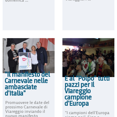
domenica ...
“Il manifesto del
E al “Polpo” tutti
Carnevale nelle
pazzi per il
ambasciate
Viareggio
d’Italia”
campione
d’Europa
Promuovere le date del
prossimo Carnevale di
Viareggio inviando il
“I campioni dell’Europa
nuovo manifesto
siamo noi”. Fino a