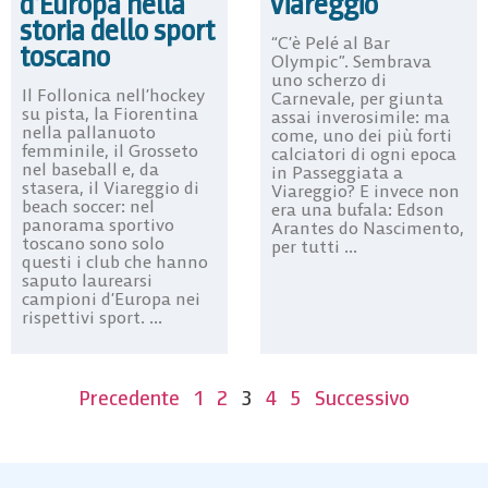
d’Europa nella
Viareggio
storia dello sport
“C’è Pelé al Bar
toscano
Olympic”. Sembrava
uno scherzo di
Il Follonica nell’hockey
Carnevale, per giunta
su pista, la Fiorentina
assai inverosimile: ma
nella pallanuoto
come, uno dei più forti
femminile, il Grosseto
calciatori di ogni epoca
nel baseball e, da
in Passeggiata a
stasera, il Viareggio di
Viareggio? E invece non
beach soccer: nel
era una bufala: Edson
panorama sportivo
Arantes do Nascimento,
toscano sono solo
per tutti ...
questi i club che hanno
saputo laurearsi
campioni d’Europa nei
rispettivi sport. ...
Precedente
1
2
3
4
5
Successivo