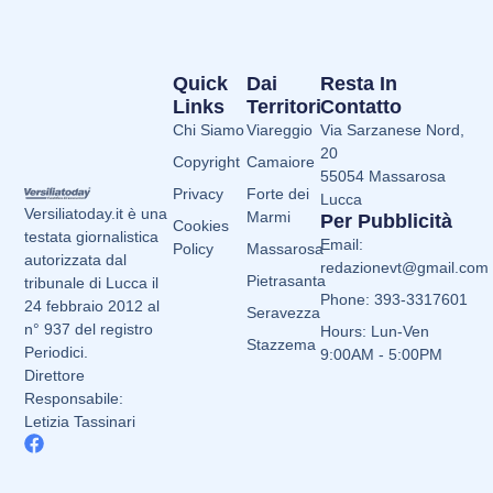
Quick
Dai
Resta In
Links
Territori
Contatto
Chi Siamo
Viareggio
Via Sarzanese Nord,
20
Copyright
Camaiore
55054 Massarosa
Privacy
Forte dei
Lucca
Versiliatoday.it è una
Marmi
Per Pubblicità
Cookies
testata giornalistica
Email:
Policy
Massarosa
autorizzata dal
redazionevt@gmail.com
Pietrasanta
tribunale di Lucca il
Phone: 393-3317601
24 febbraio 2012 al
Seravezza
n° 937 del registro
Hours: Lun-Ven
Stazzema
Periodici.
9:00AM - 5:00PM
Direttore
Responsabile:
Letizia Tassinari