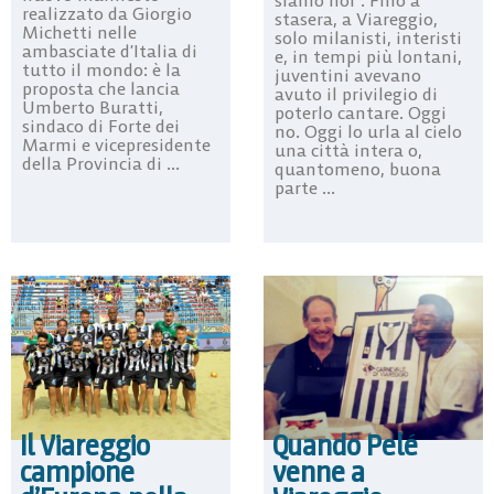
realizzato da Giorgio
stasera, a Viareggio,
Michetti nelle
solo milanisti, interisti
ambasciate d’Italia di
e, in tempi più lontani,
tutto il mondo: è la
juventini avevano
proposta che lancia
avuto il privilegio di
Umberto Buratti,
poterlo cantare. Oggi
sindaco di Forte dei
no. Oggi lo urla al cielo
Marmi e vicepresidente
una città intera o,
della Provincia di ...
quantomeno, buona
parte ...
Il Viareggio
Quando Pelé
campione
venne a