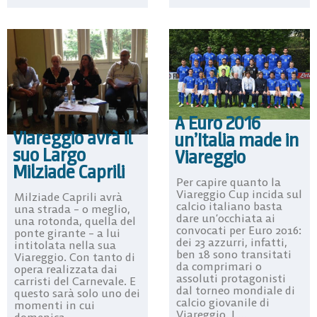
A Euro 2016
Viareggio avrà il
un’Italia made in
suo Largo
Viareggio
Milziade Caprili
Per capire quanto la
Viareggio Cup incida sul
Milziade Caprili avrà
calcio italiano basta
una strada – o meglio,
dare un’occhiata ai
una rotonda, quella del
convocati per Euro 2016:
ponte girante – a lui
dei 23 azzurri, infatti,
intitolata nella sua
ben 18 sono transitati
Viareggio. Con tanto di
da comprimari o
opera realizzata dai
assoluti protagonisti
carristi del Carnevale. E
dal torneo mondiale di
questo sarà solo uno dei
calcio giovanile di
momenti in cui
Viareggio. I ...