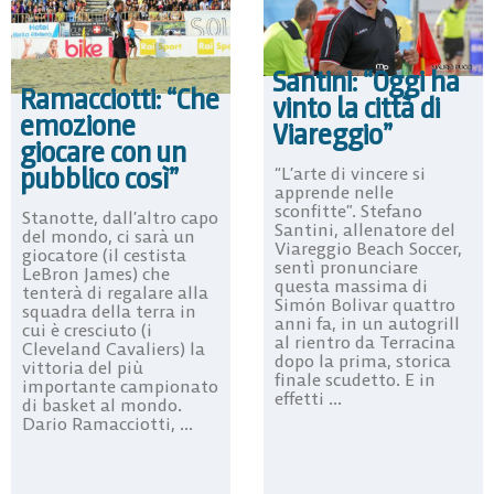
Santini: “Oggi ha
Ramacciotti: “Che
vinto la città di
emozione
Viareggio”
giocare con un
pubblico così”
“L’arte di vincere si
apprende nelle
sconfitte”. Stefano
Stanotte, dall’altro capo
Santini, allenatore del
del mondo, ci sarà un
Viareggio Beach Soccer,
giocatore (il cestista
sentì pronunciare
LeBron James) che
questa massima di
tenterà di regalare alla
Simón Bolivar quattro
squadra della terra in
anni fa, in un autogrill
cui è cresciuto (i
al rientro da Terracina
Cleveland Cavaliers) la
dopo la prima, storica
vittoria del più
finale scudetto. E in
importante campionato
effetti ...
di basket al mondo.
Dario Ramacciotti, ...