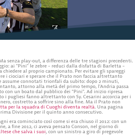
a senza play-out, a differenza delle tre stagioni precedenti.
ggio: ai “Pini” le zebre – reduci dalla disfatta di Barletta –
 chiedere al proprio campionato. Per evitare gli spareggi
e i ciociari e sperare che il Prato non faccia altrettanto
 assume connotati trionfali da subito: dopo 2 minuti,
 Intanto, attorno alla metà del primo tempo, l’Andria passa
o con un boato dal pubblico dei “Pini”. Ad inizio ripresa
 i pugliesi fanno altrettanto con Sy. Cesarini accorcia per i
nero, costretto a soffrire sino alla fine. Ma il Prato non
etta per la squadra di Cuoghi diventa realtà
. Una pagina
 Prima Divisione per il quinto anno consecutivo.
agni era cominciato così come si era chiuso il 2012: con un
none, a fine 2012, ci aveva pensato Conson, nel giorno di
tese che salva i suoi
, con un sinistro a giro di pregevole