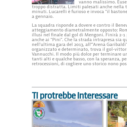
vanno malissimo. Eusep
troppo distratta. Limiti palesati anche nella t
minuti. Lucarelli è furioso e invoca “il basto
a gennaio.
La squadra risponde a dovere e contro il Ben
atteggiamento diametralmente opposto: Rome
illusi nel finale dal gol di Mengoni. Finirà 2-1
anche ai “Pini”. Che la strada intrapresa sia q
nell’ultima gara del 2013, all'”Arena Garibaldi
organizzato e determinato, trova il gol-vittoria
Vannucchi. Il modo più dolce per terminare u
tanti alti e qualche basso, con la speranza, pe
retrocessioni, di cogliere uno storico nono pos
Ti protrebbe interessare