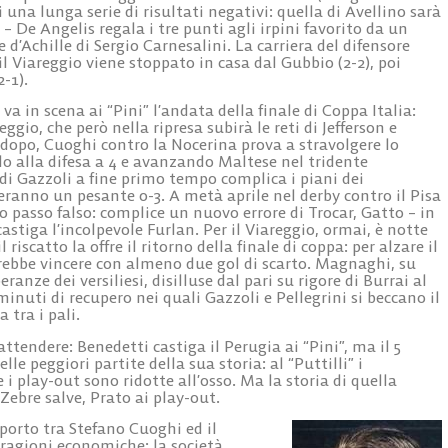
 una lunga serie di risultati negativi: quella di Avellino sarà
 – De Angelis regala i tre punti agli irpini favorito da un
e d’Achille di Sergio Carnesalini. La carriera del difensore
l Viareggio viene stoppato in casa dal Gubbio (2-2), poi
-1).
, va in scena ai “Pini” l’andata della finale di Coppa Italia:
reggio, che però nella ripresa subirà le reti di Jefferson e
 dopo, Cuoghi contro la Nocerina prova a stravolgere lo
 alla difesa a 4 e avanzando Maltese nel tridente
 di Gazzoli a fine primo tempo complica i piani dei
eranno un pesante 0-3. A metà aprile nel derby contro il Pisa
o passo falso: complice un nuovo errore di Trocar, Gatto – in
castiga l’incolpevole Furlan. Per il Viareggio, ormai, è notte
 riscatto la offre il ritorno della finale di coppa: per alzare il
vrebbe vincere con almeno due gol di scarto. Magnaghi, su
anze dei versiliesi, disilluse dal pari su rigore di Burrai al
 minuti di recupero nei quali Gazzoli e Pellegrini si beccano il
 tra i pali.
attendere: Benedetti castiga il Perugia ai “Pini”, ma il 5
le peggiori partite della sua storia: al “Puttilli” i
 i play-out sono ridotte all’osso. Ma la storia di quella
ebre salve, Prato ai play-out.
pporto tra Stefano Cuoghi ed il
 ragioni economiche: la società,