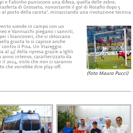
i e Fabinho puniscono una difesa, quella delle zebre,
rasferta di Grosseto, nonostante il gol di Rosafio dopo 5
ne al posto della carota”, minacciando una rivoluzione tecnica
evento scende in campo con un
o e Vannucchi piegano i sanniti,
 per i bianconeri, che si sbloccano
uella giusta lo si capisce anche
” contro il Pisa. Un Viareggio
 al 43′ della ripresa grazie a Ighli
n anno intenso, caratterizzato da
r il 2014, visto che non ci saranno
to che vorrebbe dire play-off.
(foto Mauro Pucci)