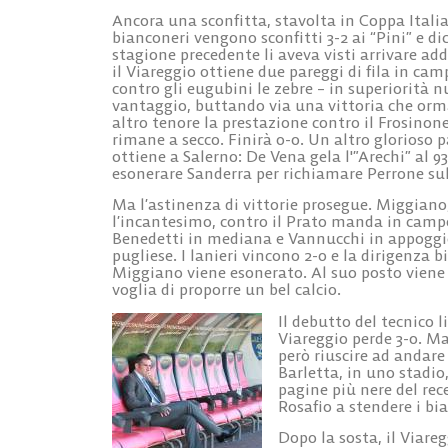
Ancora una sconfitta, stavolta in Coppa Italia
bianconeri vengono sconfitti 3-2 ai “Pini” e d
stagione precedente li aveva visti arrivare addi
il Viareggio ottiene due pareggi di fila in ca
contro gli eugubini le zebre – in superiorità
vantaggio, buttando via una vittoria che orm
altro tenore la prestazione contro il Frosinone
rimane a secco. Finirà 0-0. Un altro glorioso 
ottiene a Salerno: De Vena gela l'”Arechi” al 9
esonerare Sanderra per richiamare Perrone su
Ma l’astinenza di vittorie prosegue. Miggiano
l’incantesimo, contro il Prato manda in camp
Benedetti in mediana e Vannucchi in appoggio
pugliese. I lanieri vincono 2-0 e la dirigenza 
Miggiano viene esonerato. Al suo posto viene s
voglia di proporre un bel calcio.
Il debutto del tecnico l
Viareggio perde 3-0. Ma
però riuscire ad andare
Barletta, in uno stadio,
pagine più nere del re
Rosafio a stendere i bi
Dopo la sosta, il Viareg