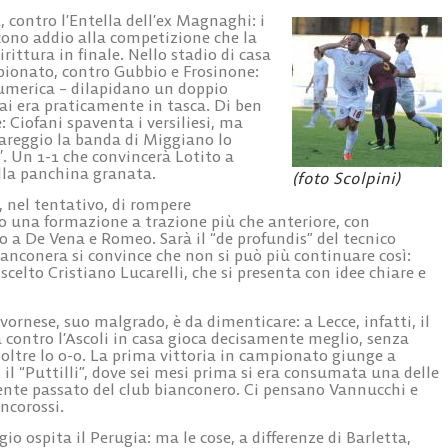
, contro l’Entella dell’ex Magnaghi: i
icono addio alla competizione che la
rittura in finale. Nello stadio di casa
mpionato, contro Gubbio e Frosinone:
 numerica – dilapidano un doppio
ai era praticamente in tasca. Di ben
: Ciofani spaventa i versiliesi, ma
pareggio la banda di Miggiano lo
3′. Un 1-1 che convincerà Lotito a
lla panchina granata.
(foto Scolpini)
, nel tentativo, di rompere
o una formazione a trazione più che anteriore, con
 a De Vena e Romeo. Sarà il “de profundis” del tecnico
bianconera si convince che non si può più continuare così:
celto Cristiano Lucarelli, che si presenta con idee chiare e
ivornese, suo malgrado, è da dimenticare: a Lecce, infatti, il
 contro l’Ascoli in casa gioca decisamente meglio, senza
 oltre lo 0-0. La prima vittoria in campionato giunge a
 il “Puttilli”, dove sei mesi prima si era consumata una delle
cente passato del club bianconero. Ci pensano Vannucchi e
ancorossi.
gio ospita il Perugia: ma le cose, a differenze di Barletta,