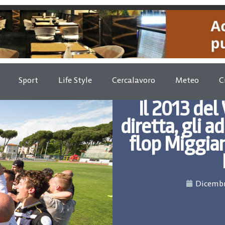
Sport
Life Style
Cercalavoro
Meteo
C
Il 2013 del
diretta, gli ad
flop Miggian
Dicembr