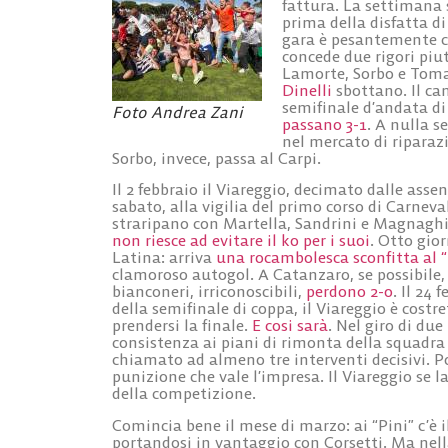
fattura. La settimana 
prima della disfatta d
gara è pesantemente co
concede due rigori piu
Lamorte, Sorbo e Tomas
Dinelli
sbottano. Il ca
semifinale d’andata di 
Foto Andrea Zani
passano 3-1
. A nulla s
nel mercato di riparaz
Sorbo, invece, passa al Carpi.
Il 2 febbraio il Viareggio, decimato dalle assen
sabato, alla vigilia del primo corso di Carneva
straripano con Martella, Sandrini e Magnaghi.
non riesce ad evitare il ko per i suoi
. Otto gior
Latina: arriva
una rocambolesca sconfitta al “
clamoroso autogol. A Catanzaro, se possibile,
bianconeri, irriconoscibili,
perdono 2-0
. Il 24 
della semifinale di coppa, il Viareggio è cost
prendersi la finale.
E cosi sarà
. Nel giro di du
consistenza ai piani di rimonta della squadra 
chiamato ad almeno tre interventi decisivi. Poi
punizione che vale l’impresa. Il Viareggio se l
della competizione.
Comincia bene il mese di marzo: ai “Pini” c’è i
portandosi in vantaggio con Corsetti. Ma nell