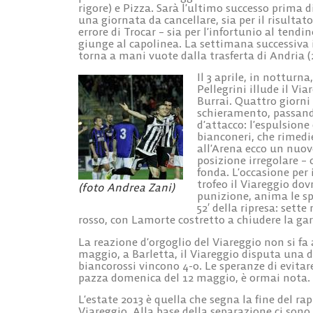
rigore) e Pizza. Sarà l’ultimo successo prima di
una giornata da cancellare, sia per il risultato
errore di Trocar – sia per l’infortunio al tendin
giunge al capolinea. La settimana successiva i
torna a mani vuote dalla trasferta di Andria (2
Il 3 aprile, in notturna
Pellegrini illude il Via
Burrai. Quattro giorni
schieramento, passando
d’attacco: l’espulsione
bianconeri, che rimedi
all’Arena ecco un nuov
posizione irregolare – 
fonda. L’occasione per il
trofeo il Viareggio do
(foto Andrea Zani)
punizione, anima le sper
52′ della ripresa: sette
rosso, con Lamorte costretto a chiudere la gara
La reazione d’orgoglio del Viareggio non si fa 
maggio, a Barletta, il Viareggio disputa una del
biancorossi vincono 4-0. Le speranze di evitare
pazza domenica del 12 maggio, è ormai nota. Z
L’estate 2013 è quella che segna la fine del ra
Viareggio. Alla base della separazione ci sono