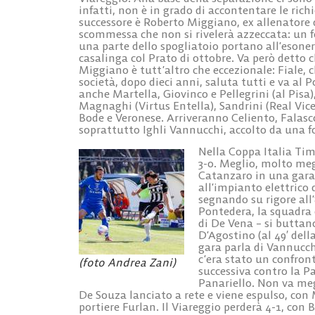
infatti, non è in grado di accontentare le rich
successore è Roberto Miggiano, ex allenatore 
scommessa che non si rivelerà azzeccata: un fe
una parte dello spogliatoio portano all’esoner
casalinga col Prato di ottobre. Va però detto c
Miggiano è tutt’altro che eccezionale: Fiale, c
società, dopo dieci anni, saluta tutti e va al 
anche Martella, Giovinco e Pellegrini (al Pisa)
Magnaghi (Virtus Entella), Sandrini (Real Vice
Bode e Veronese. Arriveranno Celiento, Falasco
soprattutto Ighli Vannucchi, accolto da una fo
Nella Coppa Italia Tim,
3-0. Meglio, molto meg
Catanzaro in una gara 
all’impianto elettrico
segnando su rigore all’
Pontedera, la squadra 
di De Vena – si buttan
D’Agostino (al 49′ della
gara parla di Vannucch
c’era stato un confron
(foto Andrea Zani)
successiva contro la P
Panariello. Non va meg
De Souza lanciato a rete e viene espulso, con 
portiere Furlan. Il Viareggio perderà 4-1, con