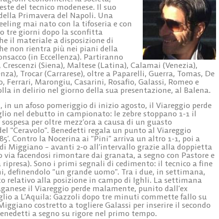
ieste del tecnico modenese. Il suo
della Primavera del Napoli. Una
eling mai nato con la tifoseria e con
o tre giorni dopo la sconfitta
he il materiale a disposizione di
he non rientra più nei piani della
Ponsacco (in Eccellenza). Partiranno
, Crescenzi (Siena), Maltese (Latina), Calamai (Venezia),
nza), Trocar (Carrarese), oltre a Paparelli, Guerra, Tomas, De
, Ferrari, Marongiu, Casarini, Rosafio, Galassi, Romeo e
lla in delirio nel giorno della sua presentazione, al Balena.
 in un afoso pomeriggio di inizio agosto, il Viareggio perde
lio nel debutto in campionato: le zebre stoppano 1-1 il
sospesa per oltre mezz’ora a causa di un guasto
 del “Ceravolo”. Benedetti regala un punto al Viareggio
85’. Contro la Nocerina ai “Pini” arriva un altro 1-1, poi a
di Miggiano – avanti 2-0 all’intervallo grazie alla doppietta
o via facendosi rimontare dai granata, a segno con Pastore e
 ripresa). Sono i primi segnali di cedimento: il tecnico a fine
i, definendolo “un grande uomo”. Tra i due, in settimana,
to relativo alla posizione in campo di Ighli. La settimana
aganese il Viareggio perde malamente, punito dall’ex
lio a L’Aquila: Gazzoli dopo tre minuti commette fallo su
Miggiano costretto a togliere Galassi per inserire il secondo
 Benedetti a segno su rigore nel primo tempo.