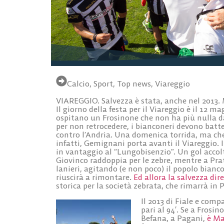
Calcio
,
Sport
,
Top news
,
Viareggio
VIAREGGIO. Salvezza è stata, anche nel 2013. M
Il giorno della festa per il Viareggio è il 12 ma
ospitano un Frosinone che non ha più nulla da
per non retrocedere, i bianconeri devono batter
contro l’Andria. Una domenica torrida, ma che
infatti, Gemignani porta avanti il Viareggio.
in vantaggio al “Lungobisenzio”. Un gol accolt
Giovinco raddoppia per le zebre, mentre a Prato
lanieri, agitando (e non poco) il popolo bianco
riuscirà a rimontare.
Ed allora la salvezza dir
storica per la società zebrata, che rimarrà in
Il 2013 di Fiale e comp
pari al 94′. Se a Frosi
Befana, a Pagani,
è Mal