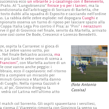
successiva ecco
un vibrante 2-2 casalingo con il Benevento
,
i Prato. Al “Lungobisenzio”
finisce 3-0 per i lanieri
, ma la
ndizionata dall’arbitraggio di Soricaro di Barletta, che
ttosto dubbi alla squadra di Esposito e cacciando nell’ordine
. La rabbia delle zebre esplode: nel dopogara
Cuoghi
e
mpionato osserva un turno di riposo per lasciare spazio alla
Coppa Italia Lega Pro contro il Pisa: ai “Pini”
i nerazzurri
erve il gol di Giovinco nel finale, servito da Martella, arrivato
ione così come De Bode, Crescenzi e Lorenzo Benedetti.
ze, ospita la Carrarese: si gioca di
le. Le zebre vanno sotto, poi
 Nel finale Belcastro accorcia,
ma
ni più tardi le zebre sono di scena a
Francioni”
, con Martella autore di un
 le cose vanno anche peggio: i
febbraio, ecco il capolavoro: nel ritorno
retto a compiere un miracolo per
e minuti Giovinco e Martella danno
di Cuoghi. Nella ripresa Gazzoli è
(foto Antonio
, al 90′, Giovinco disegna la
Cassisa)
a vedrà col Latina nell’ultimo atto
l match col Sorrento. Gli ospiti spaventano i versiliesi,
a ripresa il Viareggio rimonta con Giovinco (a segno su