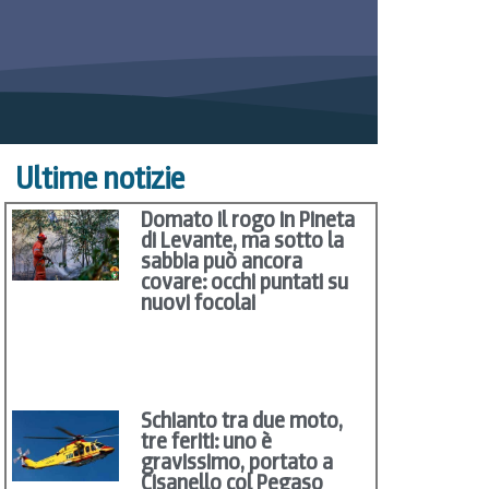
Ultime notizie
Domato il rogo in Pineta
di Levante, ma sotto la
sabbia può ancora
covare: occhi puntati su
nuovi focolai
Schianto tra due moto,
tre feriti: uno è
gravissimo, portato a
Cisanello col Pegaso