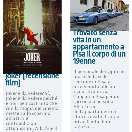
Trovato senza
vita in un
appartamento a
Pisa il corpo di un
19enne
Il personale dei vigili del
Joker [recensione
fuoco della sede
film]
centrale di Pisa è
intervenuto alle ore
15:00 circa in via
Joker è da vedere? Sí,
Cuppari a Pisa per un
Joker è da vedere perché
soccorso a persona.
è noir ben costruito che
All’interno
con la magia del cinema
dell’appartamento è
mette sullo schermo
stato trovato il corpo
dibattiti e
privo di vita di un
contraddizioni
ragazzo ...
attualissimi. Alla fine il