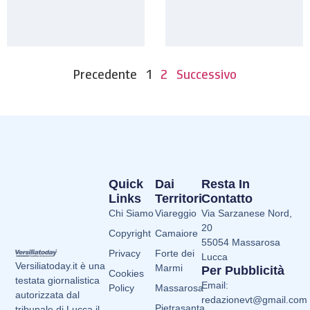
Precedente
1
2
Successivo
Quick
Dai
Resta In
Links
Territori
Contatto
Chi Siamo
Viareggio
Via Sarzanese Nord,
20
Copyright
Camaiore
55054 Massarosa
Privacy
Forte dei
Lucca
Versiliatoday.it è una
Marmi
Per Pubblicità
Cookies
testata giornalistica
Email:
Policy
Massarosa
autorizzata dal
redazionevt@gmail.com
Pietrasanta
tribunale di Lucca il