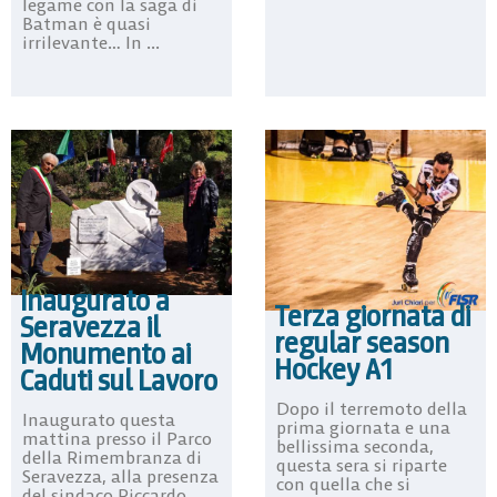
legame con la saga di
Batman è quasi
irrilevante… In ...
Inaugurato a
Terza giornata di
Seravezza il
regular season
Monumento ai
Hockey A1
Caduti sul Lavoro
Dopo il terremoto della
Inaugurato questa
prima giornata e una
mattina presso il Parco
bellissima seconda,
della Rimembranza di
questa sera si riparte
Seravezza, alla presenza
con quella che si
del sindaco Riccardo