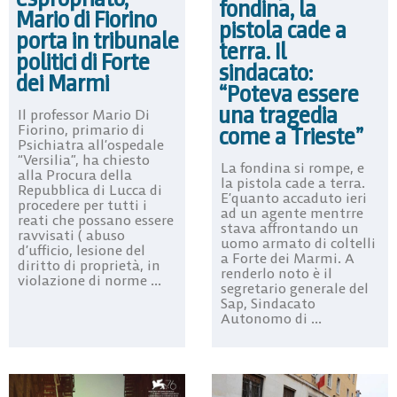
fondina, la
Mario di Fiorino
pistola cade a
porta in tribunale
terra. Il
politici di Forte
sindacato:
dei Marmi
“Poteva essere
una tragedia
Il professor Mario Di
Fiorino, primario di
come a Trieste”
Psichiatra all’ospedale
“Versilia”, ha chiesto
La fondina si rompe, e
alla Procura della
la pistola cade a terra.
Repubblica di Lucca di
E’quanto accaduto ieri
procedere per tutti i
ad un agente mentrre
reati che possano essere
stava affrontando un
ravvisati ( abuso
uomo armato di coltelli
d’ufficio, lesione del
a Forte dei Marmi. A
diritto di proprietà, in
renderlo noto è il
violazione di norme ...
segretario generale del
Sap, Sindacato
Autonomo di ...