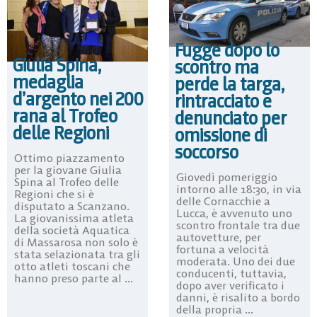
Fugge dopo lo
Giulia Spina,
scontro ma
medaglia
perde la targa,
d’argento nei 200
rintracciato e
rana al Trofeo
denunciato per
delle Regioni
omissione di
soccorso
Ottimo piazzamento
per la giovane Giulia
Giovedì pomeriggio
Spina al Trofeo delle
intorno alle 18:30, in via
Regioni che si è
delle Cornacchie a
disputato a Scanzano.
Lucca, è avvenuto uno
La giovanissima atleta
scontro frontale tra due
della società Aquatica
autovetture, per
di Massarosa non solo è
fortuna a velocità
stata selazionata tra gli
moderata. Uno dei due
otto atleti toscani che
conducenti, tuttavia,
hanno preso parte al ...
dopo aver verificato i
danni, è risalito a bordo
della propria ...