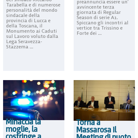
preannuncia essere un’
Tarabella e di numerose
avvincente terza
personalità del mondo
giornata di Regular
sindacale della
Season di serie A1.
provincia di Lucca e
Spiccano gli incontri al
della Toscana, il
vertice tra Trissino e
Monumento ai Caduti
Forte dei ...
sul Lavoro voluto dalla
Lega Seravezza-
Stazzema ...
Minaccia la
Torna a
moglie, la
Massarosa il
costringe a
Meeting di nuoto