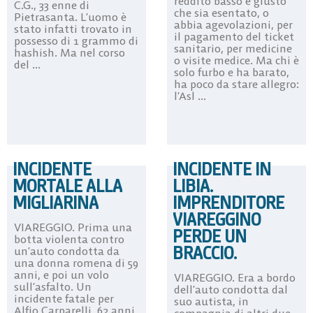
reddito basso è giusto
C.G., 33 enne di
che sia esentato, o
Pietrasanta. L’uomo è
abbia agevolazioni, per
stato infatti trovato in
il pagamento del ticket
possesso di 1 grammo di
sanitario, per medicine
hashish. Ma nel corso
o visite medice. Ma chi è
del ...
solo furbo e ha barato,
ha poco da stare allegro:
l’Asl ...
INCIDENTE
INCIDENTE IN
MORTALE ALLA
LIBIA.
MIGLIARINA
IMPRENDITORE
VIAREGGINO
VIAREGGIO. Prima una
PERDE UN
botta violenta contro
BRACCIO.
un’auto condotta da
una donna romena di 59
anni, e poi un volo
VIAREGGIO. Era a bordo
sull’asfalto. Un
dell’auto condotta dal
incidente fatale per
suo autista, in
Alfio Carparelli, 62 anni