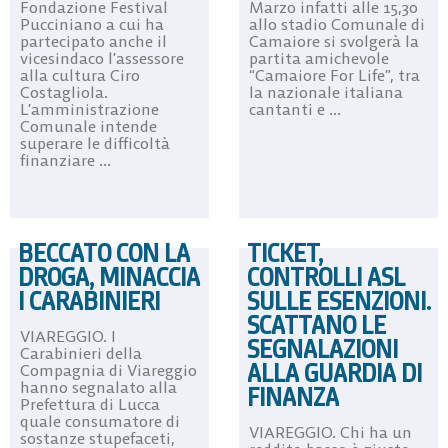
Fondazione Festival
Marzo infatti alle 15,30
Pucciniano a cui ha
allo stadio Comunale di
partecipato anche il
Camaiore si svolgerà la
vicesindaco l’assessore
partita amichevole
alla cultura Ciro
“Camaiore For Life”, tra
Costagliola.
la nazionale italiana
L’amministrazione
cantanti e ...
Comunale intende
superare le difficoltà
finanziare ...
BECCATO CON LA
TICKET,
DROGA, MINACCIA
CONTROLLI ASL
I CARABINIERI
SULLE ESENZIONI.
SCATTANO LE
VIAREGGIO. I
SEGNALAZIONI
Carabinieri della
ALLA GUARDIA DI
Compagnia di Viareggio
hanno segnalato alla
FINANZA
Prefettura di Lucca
quale consumatore di
VIAREGGIO. Chi ha un
sostanze stupefaceti,