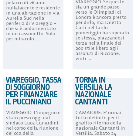
VIAREGGIO. Se questo
polacco di 26 anni –
sia un grande passo
nullafacente e residente
verso le Olimpiadi di
in una abitazione in via
Londra è ancora presto
Aurelia Sud nella
per dirlo, ma Diletta
periferia di Viareggio –
Carli nel tardo
che si è addormentato
pomeriggio ha superato
in un cassonetto. Solo
se stessa, piazzandosi
per miracolo ...
terza nella finale dei
200 stile libero agli
assoluti di Riccione,
vinti ...
VIAREGGIO, TASSA
TORNA IN
DI SOGGIORNO
VERSILIA LA
PER FINANZIARE
NAZIONALE
IL PUCCINIANO
CANTANTI
VIAREGGIO. L’impegno è
CAMAIORE. E’ ormai
stato preso oggi dal
tutto definito per il
sindaco Luca Lunardini
gradito ritorno della
nel corso della riunione
nazionale Cantanti in
del cda della
Versilia. Sabato 24