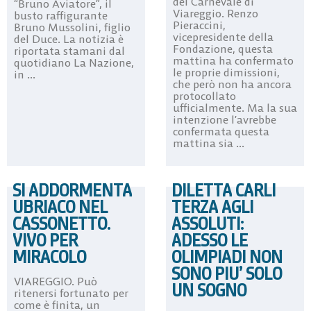
del Carnevale di
“Bruno Aviatore”, il
Viareggio. Renzo
busto raffigurante
Pieraccini,
Bruno Mussolini, figlio
vicepresidente della
del Duce. La notizia è
Fondazione, questa
riportata stamani dal
mattina ha confermato
quotidiano La Nazione,
le proprie dimissioni,
in ...
che però non ha ancora
protocollato
ufficialmente. Ma la sua
intenzione l’avrebbe
confermata questa
mattina sia ...
SI ADDORMENTA
DILETTA CARLI
UBRIACO NEL
TERZA AGLI
CASSONETTO.
ASSOLUTI:
VIVO PER
ADESSO LE
MIRACOLO
OLIMPIADI NON
SONO PIU’ SOLO
VIAREGGIO. Può
UN SOGNO
ritenersi fortunato per
come è finita, un