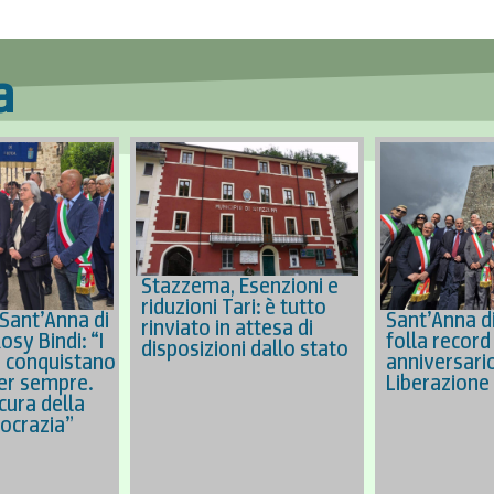
a
Stazzema, Esenzioni e
riduzioni Tari: è tutto
 Sant’Anna di
Sant’Anna d
rinviato in attesa di
sy Bindi: “I
folla record
disposizioni dallo stato
si conquistano
anniversario
er sempre.
Liberazione
cura della
ocrazia”