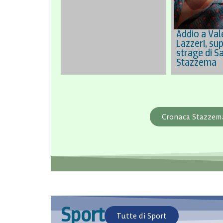
Addio a Val
Lazzeri, sup
strage di S
Stazzema
Cronaca Stazzem
Sport
Tutte di Sport