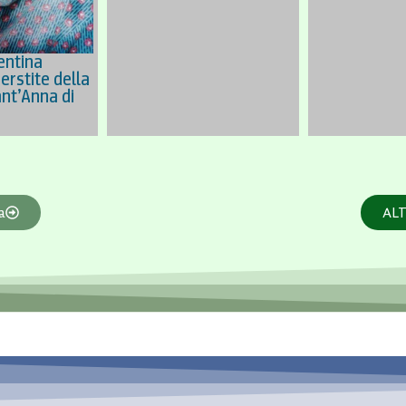
entina
erstite della
ant’Anna di
a
AL