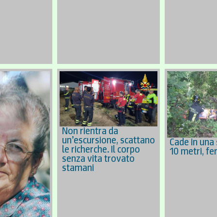
Non rientra da
un’escursione, scattano
Cade in una
le richerche. Il corpo
10 metri, fe
senza vita trovato
stamani