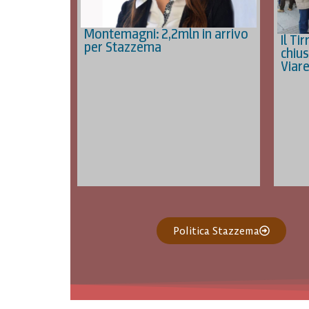
Montemagni: 2,2mln in arrivo
Il Ti
per Stazzema
chius
Viar
Politica Stazzema