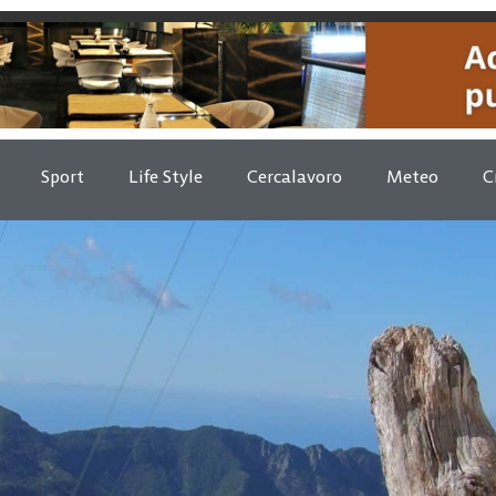
Sport
Life Style
Cercalavoro
Meteo
C
a