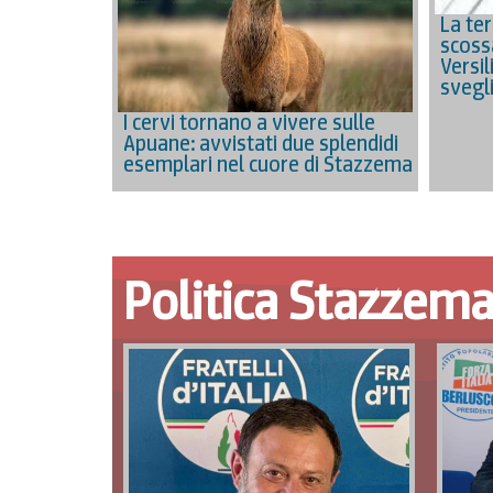
La ter
scossa
Versil
svegl
I cervi tornano a vivere sulle
Apuane: avvistati due splendidi
esemplari nel cuore di Stazzema
Politica Stazzem