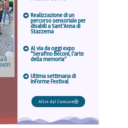
Realizzazione di un
percorso sensoriale per
disabili a Sant’Anna di
Stazzema
Al via da oggi expo
“Serafino Beconi, l’arte
 il
della memoria”
ostri
Ultima settimana di
InForme Festival
Altre dal Comune